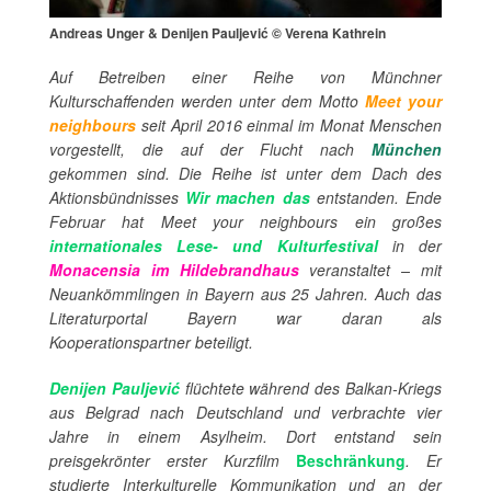
Andreas Unger & Denijen Pauljević © Verena Kathrein
Auf Betreiben einer Reihe von Münchner
Kulturschaffenden werden unter dem Motto
Meet your
neighbours
seit April 2016 einmal im Monat Menschen
vorgestellt, die auf der Flucht nach
München
gekommen sind. Die Reihe ist unter dem Dach des
Aktionsbündnisses
Wir machen das
entstanden. Ende
Februar hat
Meet your neighbours
ein großes
internationales Lese- und Kulturfestival
in der
Monacensia im Hildebrandhaus
veranstaltet – mit
Neuankömmlingen in Bayern aus 25 Jahren. Auch das
Literaturportal Bayern war daran als
Kooperationspartner beteiligt
.
Denijen Pauljević
flüchtete während des Balkan-Kriegs
aus Belgrad nach Deutschland und verbrachte vier
Jahre in einem Asylheim. Dort entstand sein
preisgekrönter erster Kurzfilm
Beschränkung
. Er
studierte Interkulturelle Kommunikation und an der