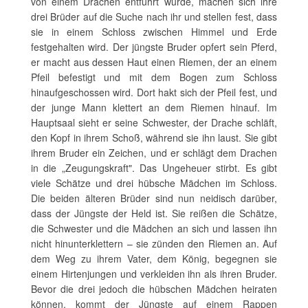
von einem Drachen entführt wurde, machen sich ihre
drei Brüder auf die Suche nach ihr und stellen fest, dass
sie in einem Schloss zwischen Himmel und Erde
festgehalten wird. Der jüngste Bruder opfert sein Pferd,
er macht aus dessen Haut einen Riemen, der an einem
Pfeil befestigt und mit dem Bogen zum Schloss
hinaufgeschossen wird. Dort hakt sich der Pfeil fest, und
der junge Mann klettert an dem Riemen hinauf. Im
Hauptsaal sieht er seine Schwester, der Drache schläft,
den Kopf in ihrem Schoß, während sie ihn laust. Sie gibt
ihrem Bruder ein Zeichen, und er schlägt dem Drachen
in die „Zeugungskraft". Das Ungeheuer stirbt. Es gibt
viele Schätze und drei hübsche Mädchen im Schloss.
Die beiden älteren Brüder sind nun neidisch darüber,
dass der Jüngste der Held ist. Sie reißen die Schätze,
die Schwester und die Mädchen an sich und lassen ihn
nicht hinunterklettern – sie zünden den Riemen an. Auf
dem Weg zu ihrem Vater, dem König, begegnen sie
einem Hirtenjungen und verkleiden ihn als ihren Bruder.
Bevor die drei jedoch die hübschen Mädchen heiraten
können, kommt der Jüngste auf einem Rappen