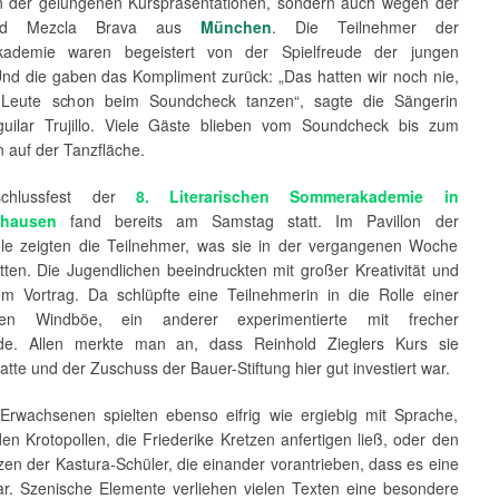
 der gelungenen Kurspräsentationen, sondern auch wegen der
and Mezcla Brava aus
München
. Die Teilnehmer der
ademie waren begeistert von der Spielfreude der jungen
Und die gaben das Kompliment zurück: „Das hatten wir noch nie,
 Leute schon beim Soundcheck tanzen“, sagte die Sängerin
guilar Trujillo. Viele Gäste blieben vom Soundcheck bis zum
n auf der Tanzfläche.
chlussfest der
8. Literarischen Sommerakademie in
nhausen
fand bereits am Samstag statt. Im Pavillon der
le zeigten die Teilnehmer, was sie in der vergangenen Woche
tten. Die Jugendlichen beeindruckten mit großer Kreativität und
m Vortrag. Da schlüpfte eine Teilnehmerin in die Rolle einer
ften Windböe, ein anderer experimentierte mit frecher
ede. Allen merkte man an, dass Reinhold Zieglers Kurs sie
hatte und der Zuschuss der Bauer-Stiftung hier gut investiert war.
Erwachsenen spielten ebenso eifrig wie ergiebig mit Sprache,
en Krotopollen, die Friederike Kretzen anfertigen ließ, oder den
en der Kastura-Schüler, die einander vorantrieben, dass es eine
r. Szenische Elemente verliehen vielen Texten eine besondere