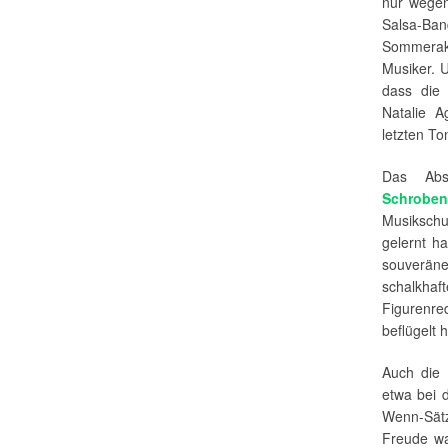
nur wegen
Salsa-B
Sommerak
Musiker. 
dass die
Natalie A
letzten To
Das Abs
Schrobe
Musikschu
gelernt ha
souveräne
schalkha
Figurenr
beflügelt 
Auch die 
etwa bei d
Wenn-Sätz
Freude wa