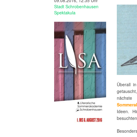
09.08.2016, 12:35 Uhr
Stadt Schrobenhausen
Spektakula
Überall 
getausch
nächste
Sommera
Ideen. Hi
besuchten
Besonder