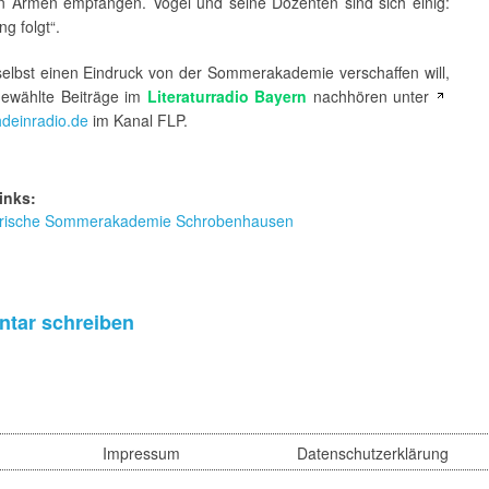
en Armen empfangen. Vogel und seine Dozenten sind sich einig:
ng folgt“.
selbst einen Eindruck von der Sommerakademie verschaffen will,
ewählte Beiträge im
Literaturradio Bayern
nachhören unter
deinradio.de
im Kanal FLP.
inks:
rarische Sommerakademie Schrobenhausen
tar schreiben
Impressum
Datenschutzerklärung