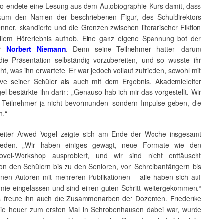
 So endete eine Lesung aus dem Autobiographie-Kurs damit, dass
kum den Namen der beschriebenen Figur, des Schuldirektors
nner, skandierte und die Grenzen zwischen literarischer Fiktion
llem Hörerlebnis aufhob. Eine ganz eigene Spannung bot der
ür
Norbert Niemann
. Denn seine Teilnehmer hatten darum
die Präsentation selbständig vorzubereiten, und so wusste ihr
ht, was ihn erwartete. Er war jedoch vollauf zufrieden, sowohl mit
ative seiner Schüler als auch mit dem Ergebnis. Akademieleiter
l bestärkte ihn darin: „Genauso hab ich mir das vorgestellt. Wir
e Teilnehmer ja nicht bevormunden, sondern Impulse geben, die
n.“
eiter Arwed Vogel zeigte sich am Ende der Woche insgesamt
rieden. „Wir haben einiges gewagt, neue Formate wie den
Novel-Workshop ausprobiert, und wir sind nicht enttäuscht
on den Schülern bis zu den Senioren, von Schreibanfängern bis
enen Autoren mit mehreren Publikationen – alle haben sich auf
mie eingelassen und sind einen guten Schritt weitergekommen.“
 freute ihn auch die Zusammenarbeit der Dozenten. Friederike
die heuer zum ersten Mal in Schrobenhausen dabei war, wurde