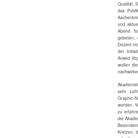
Qualität.
das Publi
Aschenbre
und aktue
Abend f
gebeten, 
Dozent nic
der Initi
Arwed Voge
wollen di
nachwirke
Akademiel
sehr zuf
Graphic-
worden. V
zu erfahr
die Akade
Besonders
Kretzen, 