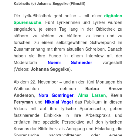
Kabinetts (c) Johanna Seggelke (Filmstill)
Die Lyrik-Bibliothek geht online – mit einer
digitalen
Spurensuche
. Fünf Lyrikerinnen und Lyriker wurden
eingeladen, je einen Tag lang in der Bibliothek zu
stöbern, zu sichten, zu blättern, zu lesen und zu
forschen: zu einem selbstgewählten Schwerpunkt im
Zusammenhang mit ihrem aktuellen Schreiben. Danach
haben sie ihre Funde in einem Interview mit der
Moderatorin
Noemi Schneider
vorgestellt
(Videos:
Johanna Seggelke
).
Ab dem 22. November – und an den fünf Montagen bis
Weihnachten – nehmen
Barbra Breeze
Anderson
,
Nora Gomringer
,
Alma Larsen
,
Kevin
Perryman
und
Nikolai Vogel
das Publikum in diesen
Videos mit auf ihre lyrische Spurensuche, geben
faszinierende Einblicke in ihre Arbeitspraxis und
entfalten ihre spezielle Perspektive auf den lyrischen
Kosmos der Bibliothek: als Anregung und Einladung, die
Spurensuche nachzuvollziehen oder eigene