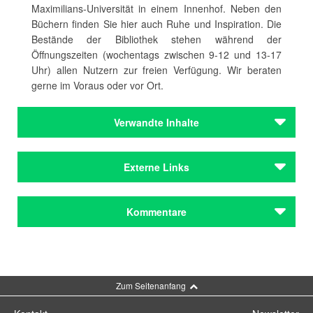
Maximilians-Universität in einem Innenhof. Neben den
Büchern finden Sie hier auch Ruhe und Inspiration. Die
Bestände der Bibliothek stehen während der
Öffnungszeiten (wochentags zwischen 9-12 und 13-17
Uhr) allen Nutzern zur freien Verfügung. Wir beraten
gerne im Voraus oder vor Ort.
Verwandte Inhalte
Autoren
Externe Links
Schneider, Noemi
Autoren
YouTube-Kanal der Stiftung Lyrik Kabinett
Kommentare
Schneider, Noemi
Institutionen
Lyrik Kabinett
Kommentar schreiben
Institutionen
Zum Seitenanfang
Lyrik Kabinett