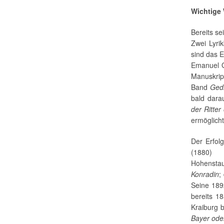
Wichtige
Bereits se
Zwei Lyr
sind das 
Emanuel G
Manuskrip
Band
Ged
bald dara
der Ritte
ermöglicht
Der Erfol
(1880)
Hohensta
Konradin
;
Seine 189
bereits 18
Kraiburg 
Bayer oder