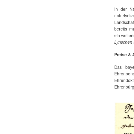
In der Na
naturlyris
Landschaf
bereits 
ein weite
Lyrischen
Preise &
Das baye
Ehrenpe
Ehrendok
Ehrenbürg