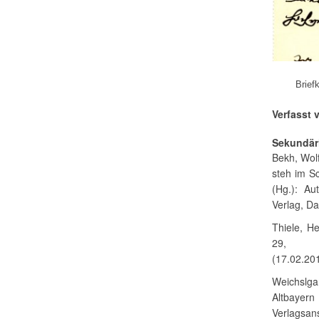
Brief
Verfasst 
Sekundärl
Bekh, Wolf
steh im Sc
(Hg.): Au
Verlag, Da
Thiele, He
2
(17.02.20
Weichslgar
Altbayern
Verlagsans