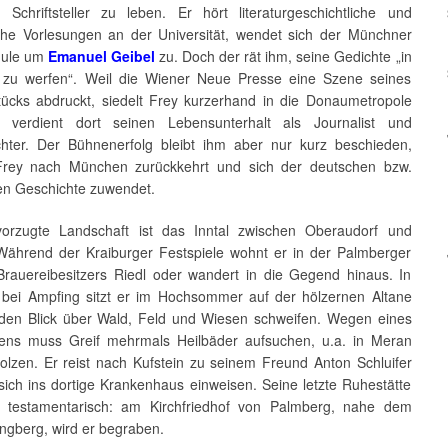
s Schriftsteller zu leben. Er hört literaturgeschichtliche und
sche Vorlesungen an der Universität, wendet sich der Münchner
hule um
Emanuel Geibel
zu. Doch der rät ihm, seine Gedichte „in
zu werfen“. Weil die Wiener Neue Presse eine Szene seines
stücks abdruckt, siedelt Frey kurzerhand in die Donaumetropole
 verdient dort seinen Lebensunterhalt als Journalist und
hter. Der Bühnenerfolg bleibt ihm aber nur kurz beschieden,
Frey nach München zurückkehrt und sich der deutschen bzw.
en Geschichte zuwendet.
orzugte Landschaft ist das Inntal zwischen Oberaudorf und
 Während der Kraiburger Festspiele wohnt er in der Palmberger
 Brauereibesitzers Riedl oder wandert in die Gegend hinaus. In
bei Ampfing sitzt er im Hochsommer auf der hölzernen Altane
 den Blick über Wald, Feld und Wiesen schweifen. Wegen eines
dens muss Greif mehrmals Heilbäder aufsuchen, u.a. in Meran
olzen. Er reist nach Kufstein zu seinem Freund Anton Schluifer
sich ins dortige Krankenhaus einweisen. Seine letzte Ruhestätte
r testamentarisch: am Kirchfriedhof von Palmberg, nahe dem
ngberg, wird er begraben.