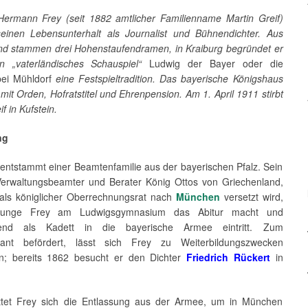
 Hermann Frey (seit 1882 amtlicher Familienname Martin Greif)
seinen Lebensunterhalt als Journalist und Bühnendichter. Aus
nd stammen drei Hohenstaufendramen, i
n Kraiburg begründet er
n „vaterländisches Schauspiel“
Ludwig der Bayer oder die
bei Mühldorf
eine Festspieltradition. Das bayerische Königshaus
mit Orden, Hofratstitel und Ehrenpension.
Am 1. April 1911 stirbt
if in Kufstein.
ng
 entstammt einer Beamtenfamilie aus der bayerischen Pfalz. Sein
 Verwaltungsbeamter und Berater König Ottos von Griechenland,
als königlicher Oberrechnungsrat nach
München
versetzt wird,
unge Frey am Ludwigsgymnasium das Abitur macht und
ßend als Kadett in die bayerische Armee eintritt. Zum
tnant befördert, lässt sich Frey zu Weiterbildungszwecken
n; bereits 1862 besucht er den Dichter
Friedrich Rückert
in
ttet Frey sich die Entlassung aus der Armee, um in München