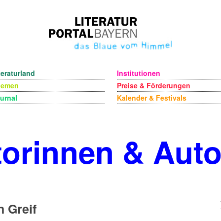
teraturland
Institutionen
hemen
Preise & Förderungen
urnal
Kalender & Festivals
orinnen & Aut
n Greif