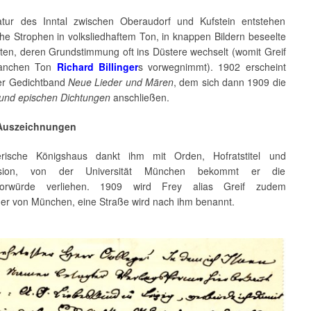
tur des Inntal zwischen Oberaudorf und Kufstein entstehen
che Strophen in volksliedhaftem Ton, in knappen Bildern beseelte
ten, deren Grundstimmung oft ins Düstere wechselt (womit Greif
manchen Ton
Richard Billinger
s vorwegnimmt). 1902 erscheint
rer Gedichtband
Neue Lieder und Mären
, dem sich dann 1909 die
 und epischen Dichtungen
anschließen.
 Auszeichnungen
rische Königshaus dankt ihm mit Orden, Hofratstitel und
nsion, von der Universität München bekommt er die
torwürde verliehen. 1909 wird Frey alias Greif zudem
er von München, eine Straße wird nach ihm benannt.