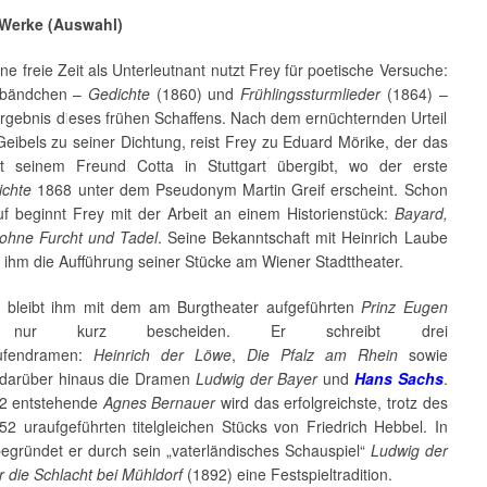
 Werke (Auswahl)
ine freie Zeit als Unterleutnant nutzt Frey für poetische Versuche:
ikbändchen –
Gedichte
(1860) und
Frühlingssturmlieder
(1864) –
Ergebnis dieses frühen Schaffens. Nach dem ernüchternden Urteil
eibels zu seiner Dichtung, reist Frey zu Eduard Mörike, der das
t seinem Freund Cotta in Stuttgart übergibt, wo der erste
ichte
1868 unter dem Pseudonym Martin Greif erscheint. Schon
uf beginnt Frey mit der Arbeit an einem Historienstück:
Bayard,
r ohne Furcht und Tadel
. Seine Bekanntschaft mit Heinrich Laube
 ihm die Aufführung seiner Stücke am Wiener Stadttheater.
g bleibt ihm mit dem am Burgtheater aufgeführten
Prinz Eugen
 nur kurz bescheiden. Er schreibt drei
ufendramen:
Heinrich der Löwe
,
Die Pfalz am Rhein
sowie
 darüber hinaus die Dramen
Ludwig der Bayer
und
Hans Sachs
.
2 entstehende
Agnes Bernauer
wird das erfolgreichste, trotz des
52 uraufgeführten titelgleichen Stücks von Friedrich Hebbel. In
begründet er durch sein „vaterländisches Schauspiel“
Ludwig der
 die Schlacht bei Mühldorf
(1892) eine Festspieltradition.