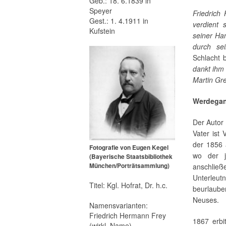
Geb.: 18. 6.1839 in
Speyer
Friedrich
Gest.: 1. 4.1911 in
verdient 
Kufstein
seiner Ha
durch sei
Schlacht 
dankt ihm 
Martin Gre
Werdega
Der Autor
Vater ist
der 1856 
Fotografie von Eugen Kegel
wo der j
(Bayerische Staats­bi­blio­thek
München/Por­trät­samm­lung)
anschlie
Unterleu
Titel: Kgl. Hofrat, Dr. h.c.
beurlaube
Neuses.
Namensvarianten:
Friedrich Hermann Frey
1867 erbi
(wirkl. Name)