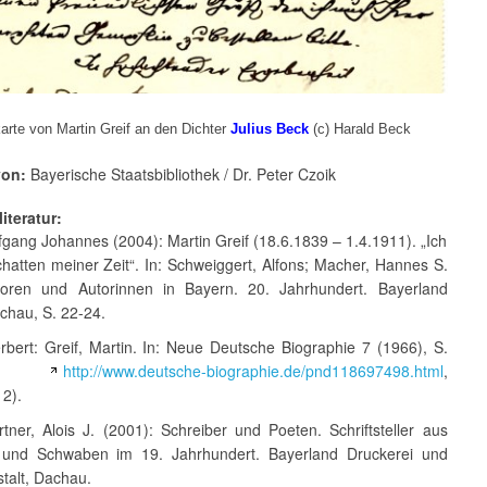
karte von Martin Greif an den Dichter
Julius Beck
(c) Harald Beck
von:
Bayerische Staatsbibliothek / Dr. Peter Czoik
iteratur:
gang Johannes (2004): Martin Greif (18.6.1839 – 1.4.1911). „Ich
hatten meiner Zeit“. In: Schweiggert, Alfons; Macher, Hannes S.
toren und Autorinnen in Bayern. 20. Jahrhundert. Bayerland
chau, S. 22-24.
rbert: Greif, Martin. In: Neue Deutsche Biographie 7 (1966), S.
9,
http://www.deutsche-biographie.de/pnd118697498.html
,
12).
tner, Alois J. (2001): Schreiber und Poeten. Schriftsteller aus
 und Schwaben im 19. Jahrhundert. Bayerland Druckerei und
talt, Dachau.