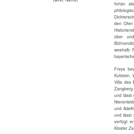
fortan al
philologi
Dichtersc
den Ofen 
Historien
über und
Bühnendic
weshalb 
bayerisch
Freys bev
Kufstein.
Villa des
Zangberg 
und lässt
Nierenlei
und Adelh
und lässt 
verfügt e
Kloster Za