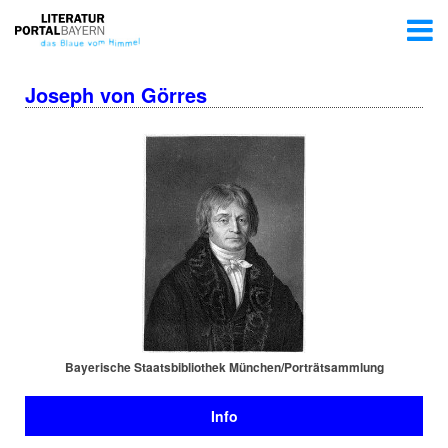
Joseph von Görres
Bayerische Staats­bi­blio­thek München/Por­trät­samm­lung
Info