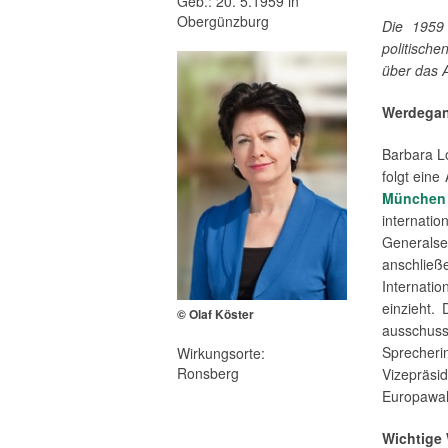
Geb.: 20. 5.1959 in
Obergünzburg
Die 1959 
politisch
über das 
Werdega
Barbara L
folgt eine
München
internati
Generalsek
anschlie
Internati
einzieht.
© Olaf Köster
ausschuss
Sprecher
Wirkungsorte:
Ronsberg
Vizeprä
Europawahl
Wichtige