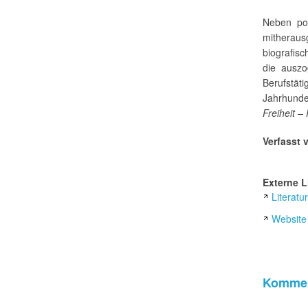
Neben pol
mithera
biografis
die auszo
Berufstät
Jahrhund
Freiheit –
Verfasst 
Externe L
Literatu
Website 
Kommen