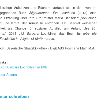
itischen Aufsätzen und Büchern verfasst sie in dem von ihr
usgegebenen Buch
Allgäuerinnen. Ein Lesebuch
(2013) eine
che Erzählung über ihre Großmutter Maria Hänseler: „Von einer,
g und lernte, der Armut zu entrinnen. Ein Beispiel weiblicher
igkeit als Chance für sozialen Aufstieg am Anfang des 20.
erts.“ 2018 gibt Barbara Lochbihler das Buch
Es lebe die
 Revolution im Allgäu 1848/49
heraus.
von:
Bayerische Staatsbibliothek / DigiLABS Rosmarie Mair, M.A.
inks:
r von Barbara Lochbihler im BVB
der Autorin
tar schreiben