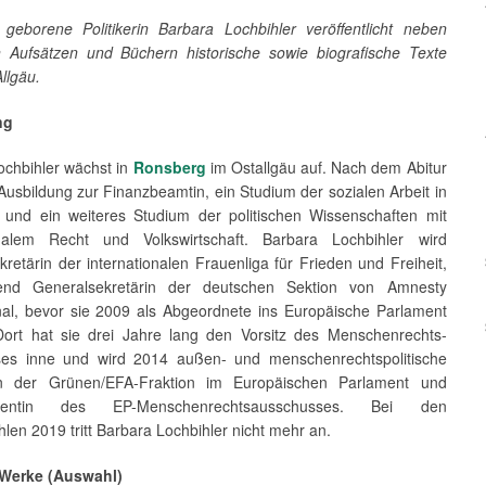
geborene Politikerin Barbara Lochbihler veröffentlicht neben
en Aufsätzen und Büchern historische sowie biografische Texte
Allgäu.
ng
ochbihler wächst in
Ronsberg
im Ostallgäu auf. Nach dem Abitur
 Ausbildung zur Finanzbeamtin, ein Studium der sozialen Arbeit in
und ein weiteres Studium der politischen Wissenschaften mit
onalem Recht und Volkswirtschaft. Barbara Lochbihler wird
retärin der internationalen Frauenliga für Frieden und Freiheit,
ßend Generalsekretärin der deutschen Sektion von Amnesty
onal, bevor sie 2009 als Abgeordnete ins Europäische Parlament
 Dort hat sie drei Jahre lang den Vorsitz des Menschen­rechts­
es inne und wird 2014 außen- und menschenrechts­politische
in der Grünen/EFA-Fraktion im Europäischen Parlament und
sidentin des EP-Menschenrechtsausschusses. Bei den
en 2019 tritt Barbara Lochbihler nicht mehr an.
 Werke (Auswahl)