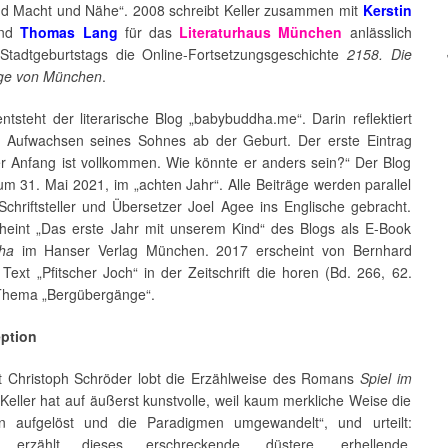
d Macht und Nähe“. 2008 schreibt Keller zusammen mit
Kerstin
nd
Thomas Lang
für das
Literaturhaus München
anlässlich
Stadtgeburtstags die Online-Fortsetzungsgeschichte
2158. Die
age von München
.
tsteht der literarische Blog „babybuddha.me“. Darin reflektiert
s Aufwachsen seines Sohnes ab der Geburt. Der erste Eintrag
Der Anfang ist vollkommen. Wie könnte er anders sein?“ Der Blog
zum 31. Mai 2021, im „achten Jahr“. Alle Beiträge werden parallel
chriftsteller und Übersetzer Joel Agee ins Englische gebracht.
heint „Das erste Jahr mit unserem Kind“ des Blogs als E-Book
ha
im Hanser Verlag München. 2017 erscheint von Bernhard
 Text „Pfitscher Joch“ in der Zeitschrift die horen (Bd. 266, 62.
Thema „Bergübergänge“.
eption
 Christoph Schröder lobt die Erzählweise des Romans
Spiel im
„Keller hat auf äußerst kunstvolle, weil kaum merkliche Weise die
n aufgelöst und die Paradigmen umgewandelt“, und urteilt:
cht erzählt dieses erschreckende, düstere, erhellende,