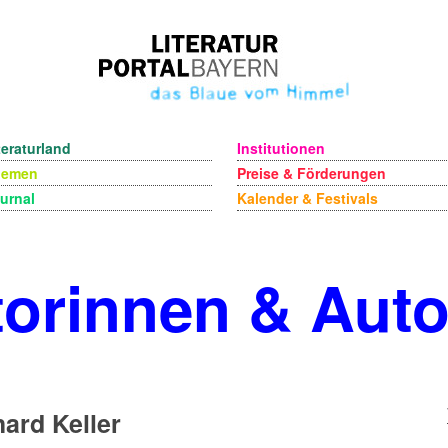
teraturland
Institutionen
hemen
Preise & Förderungen
urnal
Kalender & Festivals
orinnen & Aut
ard Keller