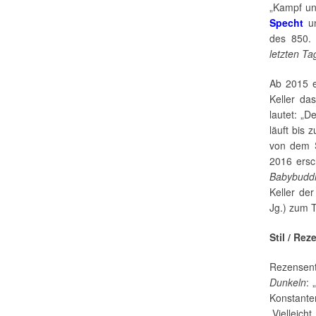
„Kampf un
Specht
u
des 850. 
letzten T
Ab 2015 en
Keller da
lautet: „
läuft bis 
von dem S
2016 ersc
Babybudd
Keller der
Jg.) zum 
Stil / Rez
Rezensent
Dunkeln
: 
Konstante
„Viellei