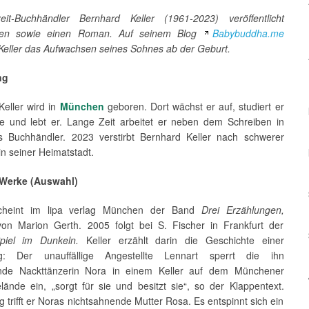
eit-Buchhändler Bernhard Keller (1961-2023) veröffentlicht
gen sowie einen Roman. Auf seinem Blog
Babybuddha.me
t Keller das Aufwachsen seines Sohnes ab der Geburt.
ng
Keller wird in
München
geboren. Dort wächst er auf, studiert er
ie und lebt er. Lange Zeit arbeitet er neben dem Schreiben in
als Buchhändler. 2023 verstirbt Bernhard Keller nach schwerer
in seiner Heimatstadt.
 Werke (Auswahl)
cheint im lipa verlag München der Band
Drei Erzählungen,
rt von Marion Gerth. 2005 folgt bei S. Fischer in Frankfurt der
piel im Dunkeln.
Keller erzählt darin die Geschichte einer
ng: Der unauffällige Angestellte Lennart sperrt die ihn
ende Nackttänzerin Nora in einem Keller auf dem Münchener
lände ein, „sorgt für sie und besitzt sie“, so der Klappentext.
ig trifft er Noras nichtsahnende Mutter Rosa. Es entspinnt sich ein