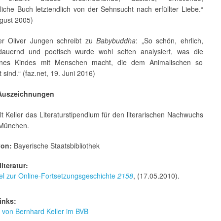
iche Buch letztendlich von der Sehnsucht nach erfüllter Liebe.“
ugust 2005)
ker Oliver Jungen schreibt zu
Babybuddha
: „So schön, ehrlich,
dauernd und poetisch wurde wohl selten analysiert, was die
ines Kindes mit Menschen macht, die dem Animalischen so
 sind.“ (faz.net, 19. Juni 2016)
 Auszeichnungen
t Keller das Literaturstipendium für den literarischen Nachwuchs
 München.
von:
Bayerische Staatsbibliothek
iteratur:
el zur Online-Fortsetzungsgeschichte
2158
, (17.05.2010).
inks:
r von Bernhard Keller im BVB