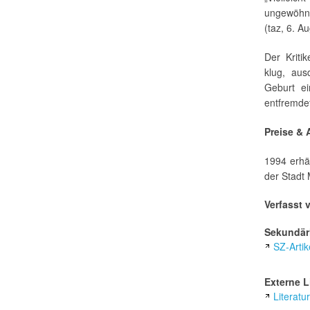
ungewöhnl
(taz, 6. A
Der Kriti
klug, aus
Geburt e
entfremdet
Preise &
1994 erhäl
der Stadt
Verfasst 
Sekundärl
SZ-Artik
Externe L
Literatu