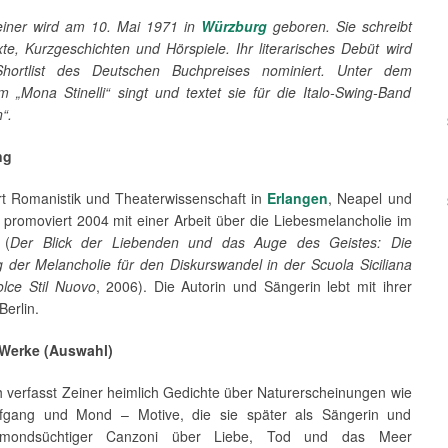
iner wird am 10. Mai 1971 in
Würzburg
geboren. Sie schreibt
xte, Kurzgeschichten und Hörspiele.
Ihr literarisches Debüt wird
Shortlist des Deutschen Buchpreises nominiert. Unter dem
 „Mona Stinelli“ singt und textet sie für die Italo-Swing-Band
n“.
ng
ert Romanistik und Theaterwissenschaft in
Erlangen
, Neapel und
 promoviert 2004 mit einer Arbeit über die Liebesmelancholie im
 (
Der Blick der Liebenden und das Auge des Geistes: Die
 der Melancholie für den Diskurswandel in der Scuola Siciliana
lce Stil Nuovo
, 2006). Die Autorin und Sängerin lebt mit ihrer
Berlin.
 Werke (Auswahl)
h verfasst Zeiner heimlich Gedichte über Naturerscheinungen wie
fgang und Mond – Motive, die sie später als Sängerin und
 mondsüchtiger Canzoni über Liebe, Tod und das Meer