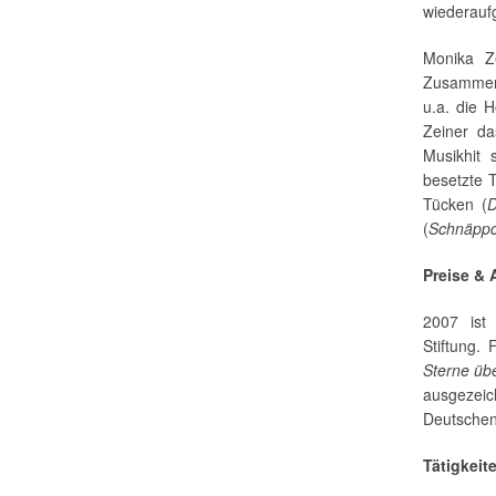
wiederaufg
Monika Ze
Zusammen 
u.a. die H
Zeiner da
Musikhit 
besetzte 
Tücken (
D
(
Schnäppc
Preise &
2007 ist 
Stiftung.
Sterne ü
ausgezeic
Deutschen
Tätigkeit