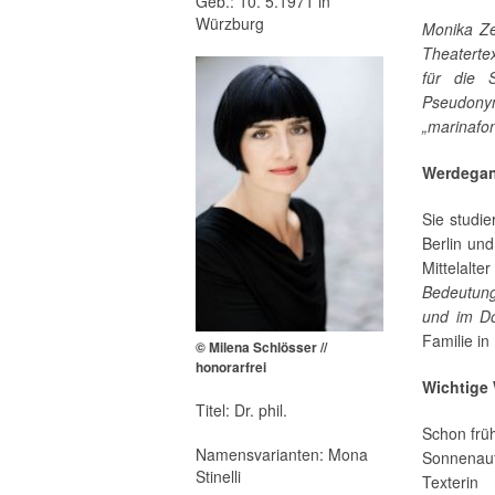
Geb.: 10. 5.1971 in
Würzburg
Monika Ze
Theaterte
für die 
Pseudonym
„marinafo
Werdega
Sie studi
Berlin und
Mittelalter
Bedeutung
und im Do
Familie in 
© Milena Schlösser //
honorarfrei
Wichtige
Titel: Dr. phil.
Schon frü
Namensvarianten: Mona
Sonnenau
Stinelli
Texterin