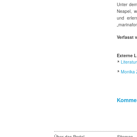
Unter dem
Neapel, w
und erler
„marinafon
Verfasst 
Externe L
Literatu
Monika Z
Kommen
Über das Portal
Sitemap