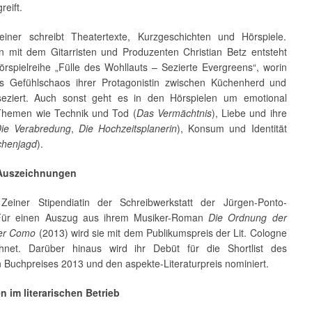
reift.
iner schreibt Theatertexte, Kurzgeschichten und Hörspiele.
mit dem Gitarristen und Produzenten Christian Betz entsteht
örspielreihe „Fülle des Wohllauts – Sezierte Evergreens“, worin
s Gefühlschaos ihrer Protagonistin zwischen Küchenherd und
seziert. Auch sonst geht es in den Hörspielen um emotional
Themen wie Technik und Tod (
Das Vermächtnis
), Liebe und ihre
ie Verabredung
,
Die Hochzeitsplanerin
), Konsum und Identität
henjagd
).
 Auszeichnungen
Zeiner Stipendiatin der Schreibwerkstatt der Jürgen-Ponto-
 Für einen Auszug aus ihrem Musiker-Roman
Die Ordnung der
ber Como
(2013) wird sie mit dem Publikumspreis der Lit. Cologne
hnet. Darüber hinaus wird ihr Debüt für die Shortlist des
 Buchpreises 2013 und den aspekte-Literaturpreis nominiert.
en im literarischen Betrieb