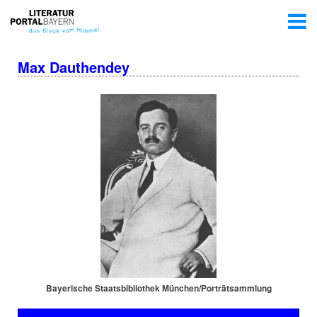
Max Dauthendey
Bayerische Staats­bi­blio­thek München/Por­trät­samm­lung