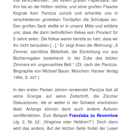
mal verschwunden. „Mit einem grauen Papiersack, der
ihm bis an die Hüften reichte, und einer großen Flasche
Kognak kam Panizza zurück und schenkte uns in
verschiedenen grotesken Tontöpfen die Schnäpse ein.
Den großen Sack stellte er in unsere Mitte und erklärte
uns: dass die darin befindlichen Kekse sein Proviant für
5 Jahre seien. Die Kekse waren bereits so hart, dass wir
ihn nicht beraubten [...].“ Er zeigt ihnen die Wohnung: „5
Zimmer, sämtliche Bibliothek, die Einrichtung nur aus
Bücherregalen bestehend. In der Ecke des letzten
Zimmers ein ungemachtes Bett.“ (Zit. nach der Panizza-
Biographie von Michael Bauer, München: Hanser Verlag
1984, S. 207.)
In den ersten Pariser Jahren verwendet Panizza fast all
seine Energie auf seine Zeitschrift, die Zürcher
Diskuszionen, die er weiter in der Schweiz erscheinen
lässt. Anfangs können darin auch andere Autoren
veröffentlichen. Zum Beispiel
Franziska zu Reventlow
(Jg. 2, Nr. 22: „Viragines oder Hetären?“). Doch dann
wird das anders. Auf der letzten Seite findet der Leser