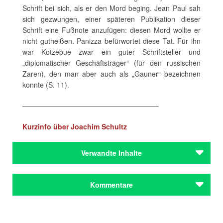
Schrift bei sich, als er den Mord beging. Jean Paul sah
sich gezwungen, einer späteren Publikation dieser
Schrift eine Fußnote anzufügen: diesen Mord wollte er
nicht gutheißen. Panizza befürwortet diese Tat. Für ihn
war Kotzebue zwar ein guter Schriftsteller und
„diplomatischer Geschäftsträger“ (für den russischen
Zaren), den man aber auch als „Gauner“ bezeichnen
konnte (S. 11).
———————————————————–
Kurzinfo über Joachim Schultz
Verwandte Inhalte
Autoren
Kommentare
Dauthendey, Max
Jean Paul
Panizza, Oskar
Reventlow, Franziska zu
Kommentar schreiben