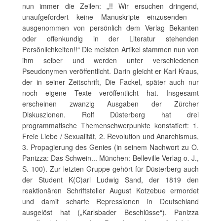
nun immer die Zeilen: „!! Wir ersuchen dringend,
unaufgefordert keine Manuskripte einzusenden –
ausgenommen von persönlich dem Verlag Bekanten
oder offenkundig in der Literatur stehenden
Persönlichkeiten!!“ Die meisten Artikel stammen nun von
ihm selber und werden unter verschiedenen
Pseudonymen veröffentlicht. Darin gleicht er Karl Kraus,
der in seiner Zeitschrift, Die Fackel, später auch nur
noch eigene Texte veröffentlicht hat. Insgesamt
erscheinen zwanzig Ausgaben der Zürcher
Diskuszionen. Rolf Düsterberg hat drei
programmatische Themenschwerpunkte konstatiert: 1.
Freie Liebe / Sexualität, 2. Revolution und Anarchismus,
3. Propagierung des Genies (in seinem Nachwort zu O.
Panizza: Das Schwein... München: Belleville Verlag o. J.,
S. 100). Zur letzten Gruppe gehört für Düsterberg auch
der Student K(C)arl Ludwig Sand, der 1819 den
reaktionären Schriftsteller August Kotzebue ermordet
und damit scharfe Repressionen in Deutschland
ausgelöst hat („Karlsbader Beschlüsse“). Panizza