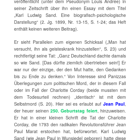
veröffentlicht (unter dem Pseudonym Louis Andrée) in
seiner Zeitschrift über ihn einen Essay mit dem Titel
„Karl Ludwig Sand. Eine biografisch-psichologische
Darstellung“ (2. Jg. 1899, Nr. 13-15, S. 1-24; das Heft
enthält keinen weiteren Beitrag).
Er sieht Parallelen zum eigenen Schicksal („Man hat
versucht, ihn als geisteskrank hinzustellen“, S. 23) und
rechtfertigt seine Tat: „Ganz Deutschland dachte damals
so wie Sand. [Das dürfte ziemlich übertrieben sein!] Er
war nur der einzige, der den Mut hatte, den Gedanken
bis zu Ende zu denken.“ Von Interesse sind Panizzas
Überlegungen zum politischen Mord, der in diesem Fall
oder im Fall der Charlotte Corday (beide mussten mit
dem Todesurteil rechnen) „identisch“ ist mit dem
Selbstmord (S. 20). Hier sei es erlaubt auf
Jean Paul
,
der heuer seinen
250. Geburtstag feiert
, hinzuweisen.
Er hat in einer kleinen Schrift die Tat der Charlotte
Corday, die 1793 den radikalen Revolutionsführer Jean
Paul Marat erstochen hat, befürwortet. Karl Ludwig
Sand (wie Jean Paul in Wunsiedel geboren) hatte diese