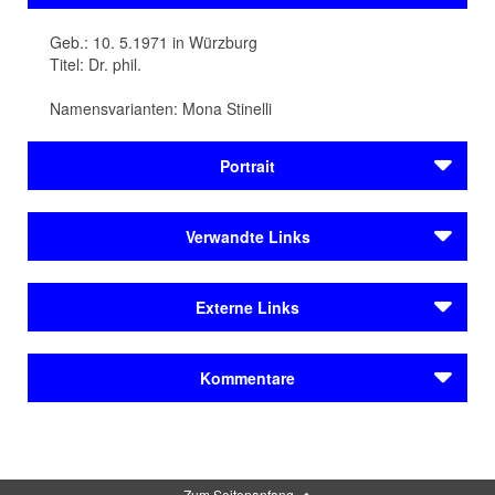
Geb.: 10. 5.1971 in Würzburg
Titel: Dr. phil.
Namensvarianten: Mona Stinelli
Portrait
Monika Zeiner wird am 10. Mai 1971 in
Würzburg
Verwandte Links
geboren. Sie schreibt Theatertexte, Kurzgeschichten
und Hörspiele.
Ihr literarisches Debüt wird für die
Reihen & Festivals
Shortlist des Deutschen Buchpreises nominiert. Unter
Externe Links
Coburg liest! / Coburg
dem Pseudonym „Mona Stinelli“ singt und textet sie für
die Italo-Swing-Band „marinafon“.
Reihen & Festivals
Literatur von Monika Zeiner im BVB
Kommentare
Coburg liest! / Coburg
Werdegang
Monika Zeiner in der Wikipedia
Städteporträts
Sie studiert Romanistik und Theaterwissenschaft
Erlangen
Kommentar schreiben
in
Erlangen
, Neapel und Berlin und promoviert 2004 mit
Würzburg
einer Arbeit über die Liebesmelancholie im Mittelalter
Zum Seitenanfang