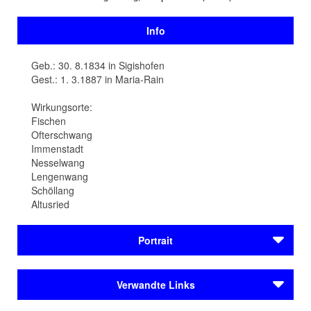
Info
Geb.: 30. 8.1834 in Sigishofen
Gest.: 1. 3.1887 in Maria-Rain
Wirkungsorte:
Fischen
Ofterschwang
Immenstadt
Nesselwang
Lengenwang
Schöllang
Altusried
Portrait
Der Pfarrer und Politiker Joseph Schelbert (1834-1887)
Verwandte Links
hält Vorträge über Bodendüngung, Vieh­haltung und
Milchwirtschaft und ist Mitbegründer der Katholischen