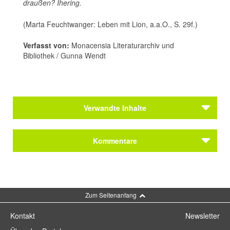
draußen? Ihering.
(Marta Feuchtwanger: Leben mit Lion, a.a.O., S. 29f.)
Verfasst von:
Monacensia Literaturarchiv und
Bibliothek / Gunna Wendt
Verwandte Inhalte
Themen
Kommentare
Brecht und Feuchtwanger
Kommentar schreiben
Zum Seitenanfang
Kontakt
Newsletter