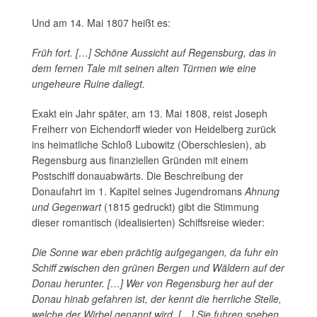
Und am 14. Mai 1807 heißt es:
Früh fort. […] Schöne Aussicht auf Regensburg, das in
dem fernen Tale mit seinen alten Türmen wie eine
ungeheure Ruine daliegt.
Exakt ein Jahr später, am 13. Mai 1808, reist Joseph
Freiherr von Eichendorff wieder von Heidelberg zurück
ins heimatliche Schloß Lubowitz (Oberschlesien), ab
Regensburg aus finanziellen Gründen mit einem
Postschiff donauabwärts. Die Beschreibung der
Donaufahrt im 1. Kapitel seines Jugendromans
Ahnung
und Gegenwart
(1815 gedruckt) gibt die Stimmung
dieser romantisch (idealisierten) Schiffsreise wieder:
Die Sonne war eben prächtig aufgegangen, da fuhr ein
Schiff zwischen den grünen Bergen und Wäldern auf der
Donau herunter. […] Wer von Regensburg her auf der
Donau hinab gefahren ist, der kennt die herrliche Stelle,
welche der Wirbel genannt wird. […] Sie fuhren soeben