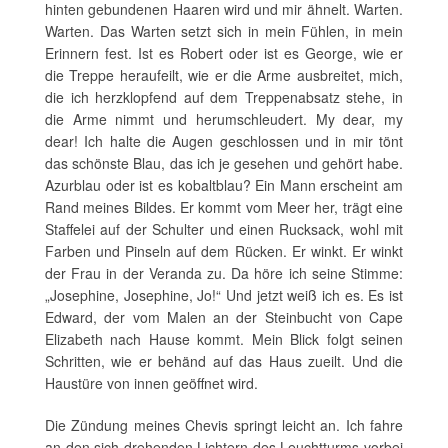
hinten gebundenen Haaren wird und mir ähnelt. Warten.
Warten. Das Warten setzt sich in mein Fühlen, in mein
Erinnern fest. Ist es Robert oder ist es George, wie er
die Treppe heraufeilt, wie er die Arme ausbreitet, mich,
die ich herzklopfend auf dem Treppenabsatz stehe, in
die Arme nimmt und herumschleudert. My dear, my
dear! Ich halte die Augen geschlossen und in mir tönt
das schönste Blau, das ich je gesehen und gehört habe.
Azurblau oder ist es kobaltblau? Ein Mann erscheint am
Rand meines Bildes. Er kommt vom Meer her, trägt eine
Staffelei auf der Schulter und einen Rucksack, wohl mit
Farben und Pinseln auf dem Rücken. Er winkt. Er winkt
der Frau in der Veranda zu. Da höre ich seine Stimme:
„Josephine, Josephine, Jo!“ Und jetzt weiß ich es. Es ist
Edward, der vom Malen an der Steinbucht von Cape
Elizabeth nach Hause kommt. Mein Blick folgt seinen
Schritten, wie er behänd auf das Haus zueilt. Und die
Haustüre von innen geöffnet wird.
Die Zündung meines Chevis springt leicht an. Ich fahre
an den sich drehenden Lichtern des Leuchtturms vorbei