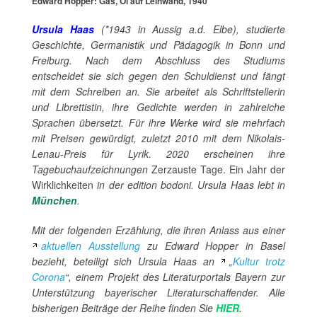
Edward Hopper: Gas, Öl auf Leinwand, 1940
Ursula Haas
(*1943 in Aussig a.d. Elbe), studierte
Geschichte, Germanistik und Pädagogik in Bonn und
Freiburg. Nach dem Abschluss des Studiums
entscheidet sie sich gegen den Schuldienst und fängt
mit dem Schreiben an. Sie arbeitet als Schriftstellerin
und Librettistin, ihre Gedichte werden in zahlreiche
Sprachen übersetzt. Für ihre Werke wird sie mehrfach
mit Preisen gewürdigt, zuletzt 2010 mit dem Nikolais-
Lenau-Preis für Lyrik. 2020 erscheinen ihre
Tagebuchaufzeichnungen
Zerzauste Tage. Ein Jahr der
Wirklichkeiten
in der edition bodoni. Ursula Haas lebt in
München
.
Mit der folgenden Erzählung, die ihren Anlass aus einer
aktuellen Ausstellung
zu Edward Hopper in Basel
bezieht, beteiligt sich Ursula Haas an
„
Kultur trotz
Corona
“, einem Projekt des Literaturportals Bayern zur
Unterstützung bayerischer Literaturschaffender. Alle
bisherigen Beiträge der Reihe finden Sie
HIER
.