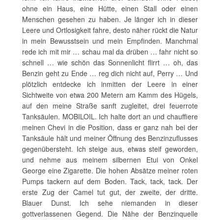
ohne ein Haus, eine Hütte, einen Stall oder einen
Menschen gesehen zu haben. Je länger ich in dieser
Leere und Ortlosigkeit fahre, desto näher rückt die Natur
in mein Bewusstsein und mein Empfinden. Manchmal
rede ich mit mir … schau mal da drüben … fahr nicht so
schnell … wie schön das Sonnenlicht flirrt … oh, das
Benzin geht zu Ende … reg dich nicht auf, Perry … Und
plötzlich entdecke ich inmitten der Leere in einer
Sichtweite von etwa 200 Metern am Kamm des Hügels,
auf den meine Straße sanft zugleitet, drei feuerrote
Tanksäulen. MOBILOIL. Ich halte dort an und chauffiere
meinen Chevi in die Position, dass er ganz nah bei der
Tanksäule hält und meiner Öffnung des Benzinzuflusses
gegenübersteht. Ich steige aus, etwas steif geworden,
und nehme aus meinem silbernen Etui von Onkel
George eine Zigarette. Die hohen Absätze meiner roten
Pumps tackern auf dem Boden. Tack, tack, tack. Der
erste Zug der Camel tut gut, der zweite, der dritte.
Blauer Dunst. Ich sehe niemanden in dieser
gottverlassenen Gegend. Die Nähe der Benzinquelle