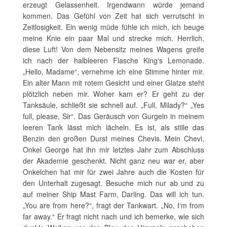
erzeugt Gelassenheit. Irgendwann würde jemand
kommen. Das Gefühl von Zeit hat sich verrutscht in
Zeitlosigkeit. Ein wenig müde fühle ich mich, ich beuge
meine Knie ein paar Mal und strecke mich. Herrlich,
diese Luft! Von dem Nebensitz meines Wagens greife
ich nach der halbleeren Flasche King‘s Lemonade.
„Hello, Madame“, vernehme ich eine Stimme hinter mir.
Ein alter Mann mit rotem Gesicht und einer Glatze steht
plötzlich neben mir. Woher kam er? Er geht zu der
Tanksäule, schließt sie schnell auf. „Full, Milady?“ „Yes
full, please, Sir“. Das Geräusch von Gurgeln in meinem
leeren Tank lässt mich lächeln. Es ist, als stille das
Benzin den großen Durst meines Chevis. Mein Chevi,
Onkel George hat ihn mir letztes Jahr zum Abschluss
der Akademie geschenkt. Nicht ganz neu war er, aber
Onkelchen hat mir für zwei Jahre auch die Kosten für
den Unterhalt zugesagt. Besuche mich nur ab und zu
auf meiner Ship Mast Farm, Darling. Das will ich tun.
„You are from here?“, fragt der Tankwart. „No, I‘m from
far away.“ Er fragt nicht nach und ich bemerke, wie sich