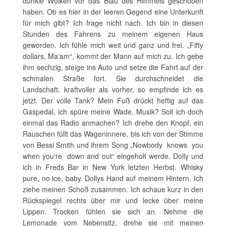
dunkle Wolken vor das Blau des Himmels geschoben
haben. Ob es hier in der leeren Gegend eine Unterkunft
für mich gibt? Ich frage nicht nach. Ich bin in diesen
Stunden des Fahrens zu meinem eigenen Haus
geworden. Ich fühle mich weit und ganz und frei. „Fifty
dollars, Ma‘am“, kommt der Mann auf mich zu. Ich gebe
ihm sechzig, steige ins Auto und setze die Fahrt auf der
schmalen Straße fort. Sie durchschneidet die
Landschaft, kraftvoller als vorher, so empfinde ich es
jetzt. Der volle Tank? Mein Fuß drückt heftig auf das
Gaspedal, ich spüre meine Wade. Musik? Soll ich doch
einmal das Radio anmachen? Ich drehe den Knopf, ein
Rauschen füllt das Wageninnere, bis ich von der Stimme
von Bessi Smith und ihrem Song „Nowbody knows you
when you‘re down and out“ eingeholt werde. Dolly und
ich in Freds Bar in New York letzten Herbst. Whisky
pure, no ice, baby. Dollys Hand auf meinem Hintern. Ich
ziehe meinen Schoß zusammen. Ich schaue kurz in den
Rückspiegel rechts über mir und lecke über meine
Lippen. Trocken fühlen sie sich an. Nehme die
Lemonade vom Nebensitz, drehe sie mit meinen