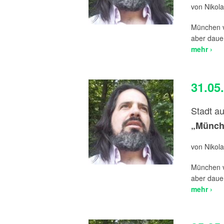
von Nikola
München ve
aber dauer
mehr ›
31.05
Stadt au
„Münche
von Nikola
München ve
aber dauer
mehr ›