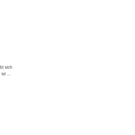
bt sich
st ...