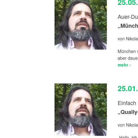
25.05
Auer-Du
„Münche
von Nikola
München ve
aber dauer
mehr ›
25.01
Einfach 
„Qually
von Nikola
„Hallo, ich