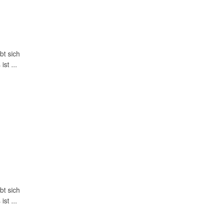
bt sich
st ...
bt sich
st ...