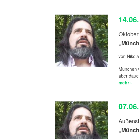
14.06
Oktober
„Münche
von Nikola
München ve
aber dauer
mehr ›
07.06
Außenst
„Münche