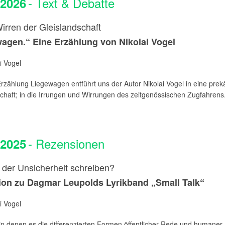
- Text & Debatte
.2026
irren der Gleislandschaft
agen.“ Eine Erzählung von Nikolai Vogel
i Vogel
Erzählung Liegewagen entführt uns der Autor Nikolai Vogel in eine prek
chaft; in die Irrungen und Wirrungen des zeitgenössischen Zugfahrens. 
- Rezensionen
.2025
 der Unsicherheit schreiben?
on zu Dagmar Leupolds Lyrikband „Small Talk“
i Vogel
 in denen es die differenzierten Formen öffentlicher Rede und humaner