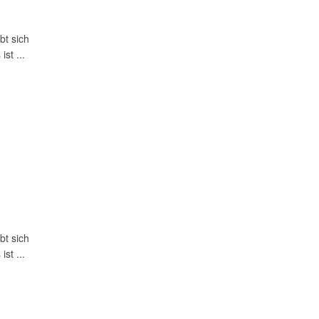
bt sich
st ...
bt sich
st ...