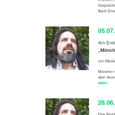
Gesprächs
Band Small
05.07
Am Ende
„Münche
von Nikola
München ve
aber dauer
mehr ›
28.06
Die Port