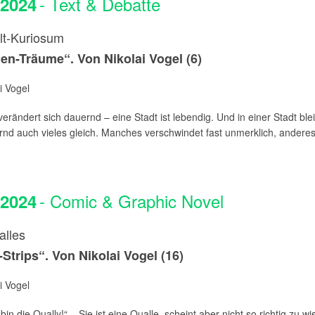
- Text & Debatte
.2024
lt-Kuriosum
n-Träume“. Von Nikolai Vogel (6)
i Vogel
rändert sich dauernd – eine Stadt ist lebendig. Und in einer Stadt blei
nd auch vieles gleich. Manches verschwindet fast unmerklich, anderes i
- Comic & Graphic Novel
.2024
alles
-Strips“. Von Nikolai Vogel (16)
i Vogel
 bin die Qually!“ – Sie ist eine Qualle, scheint aber nicht so richtig zu w