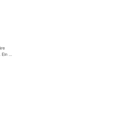
äre
Ein ...