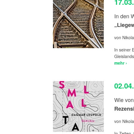
17.03
In den W
„Liegew
von Nikola
In seiner 
Gleislands
mehr ›
02.04
Wie von
Rezensi
von Nikola
In Zeiten,