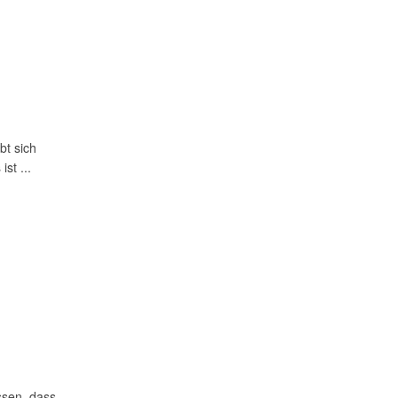
bt sich
st ...
issen, dass