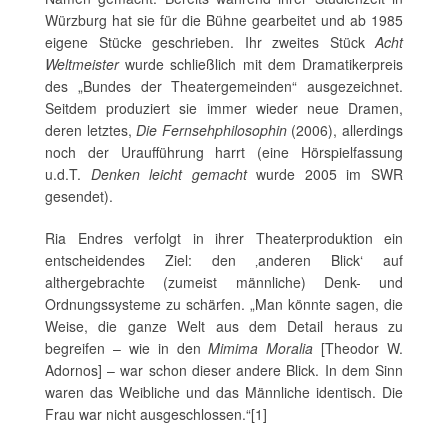
Würzburg hat sie für die Bühne gearbeitet und ab 1985
eigene Stücke geschrieben. Ihr zweites Stück
Acht
Weltmeister
wurde schließlich mit dem Dramatikerpreis
des „Bundes der Theatergemeinden“ ausgezeichnet.
Seitdem produziert sie immer wieder neue Dramen,
deren letztes,
Die Fernsehphilosophin
(2006), allerdings
noch der Uraufführung harrt (eine Hörspielfassung
u.d.T.
Denken leicht gemacht
wurde 2005 im SWR
gesendet).
Ria Endres verfolgt in ihrer Theaterproduktion ein
entscheidendes Ziel: den ‚anderen Blick‘ auf
althergebrachte (zumeist männliche) Denk- und
Ordnungssysteme zu schärfen. „Man könnte sagen, die
Weise, die ganze Welt aus dem Detail heraus zu
begreifen – wie in den
Mimima Moralia
[Theodor W.
Adornos] – war schon dieser andere Blick. In dem Sinn
waren das Weibliche und das Männliche identisch. Die
Frau war nicht ausgeschlossen.“[1]