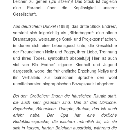
Leichen zu gehen („zu sitzen“)! Das Stück ist zugleich
eine Parabel über die Kopflosigkeit unserer
Gesellschaft.
Aus deutschem Dunkel
(1988), das dritte Stück Endres',
versteht sich folgerichtig als „Bilderbogen“: eine offene
Dramaturgie, weiträumige Spiel- und Projektionsflächen,
in denen sich eine Lebensgeschichte, die Geschichte
der Freundinnen Nelly und Peggy, ihrer Liebe, Trennung
und ihres Todes, symbolhaft abspielt.[3] Hier ist auch
viel von Ria Endres' eigener Kindheit und Jugend
dargestellt, wobei die frühkindliche Erziehung Nellys und
ihr Verhältnis zur bairischen Sprache den wohl
unmittelbarsten biographischen Bezugspunkt abgeben:
Bei den Großeltern finden die häuslichen Rituale statt,
die auch sehr grausam sind. Das ist das Dörfliche,
Bayerische, Bäuerliche, Dumpfe, Brutale, das ich auch
erlebt habe. Der Opa hat eine dörfliche
Reduktionssprache, die insofern männlich ist, als sie
sich in kurzen, harten Befehlen ausdrückt, während die