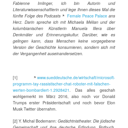
Fabienne Imlinger, ich bin Autorin und
Literaturwissenschaftlerin und lege Ihnen dieses Mal die
fünfte Folge des Podcasts
Female Peace Palace
ans
Herz. Darin spreche ich mit Michaela Mélian und der
kolumbianischen Künstlerin Manuela Illera über
Denkmäler und Erinnerungskultur. Darüber, wie es
gelingen kann, dass Menschen keine vorgegebene
Version der Geschichte konsumieren, sondern sich mit
der Vergangenheit auseinandersetzen.
[1]
www.sueddeutsche.de/wirtschaft/microsoft-
programm-tay-rassistischer-chat-roboter-mit-falschen-
werten-bombardiert-1.2928421
. Das alles geschah
wohlgemerkt im März 2016, also noch vor Donald
Trumps erster Präsidentschaft und noch bevor Elon
Musk Twitter übernahm.
[2] Y. Michal Bodemann:
Gedächtnistheater. Die jüdische
Gemeinschaft und ihre deutsche Erfindung
. Rotbuch,