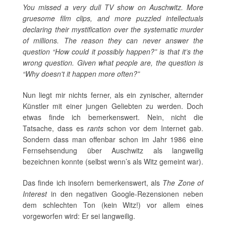
You missed a very dull TV show on Auschwitz. More
gruesome film clips, and more puzzled intellectuals
declaring their mystification over the systematic murder
of millions. The reason they can never answer the
question “How could it possibly happen?” is that it’s the
wrong question. Given what people are, the question is
“Why doesn't it happen more often?”
Nun liegt mir nichts ferner, als ein zynischer, alternder
Künstler mit einer jungen Geliebten zu werden. Doch
etwas finde ich bemerkenswert. Nein, nicht die
Tatsache, dass es
rants
schon vor dem Internet gab.
Sondern dass man offenbar schon im Jahr 1986 eine
Fernsehsendung über Auschwitz als langweilig
bezeichnen konnte (selbst wenn’s als Witz gemeint war).
Das finde ich insofern bemerkenswert, als
The Zone of
Interest
in den negativen Google-Rezensionen neben
dem schlechten Ton (kein Witz!) vor allem eines
vorgeworfen wird: Er sei langweilig.