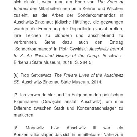
sich einstellt, wenn man am Ende von
The Zone of
Interest
den Mitarbeiterinnen beim Kehren und Wischen
zusieht, ist die Arbeit der Sonderkommandos in
Auschwitz-Birkenau: jüdische Häftlinge, die gezwungen
wurden, die Ermordung der Deportierten vorzubereiten,
ihre Leichen zu plündern und anschließend zu
verbrennen. Siehe dazu auch den Eintrag
„Sonderkommando“ in Piotr Cywiński:
Auschwitz from A
to Z. An Illustrated History of the Camp
. Auschwitz-
Birkenau State Museum, 2018, S. 264-5.
[6] Piotr Setkiewicz:
The Private Lives of the Auschwitz
SS
. Auschwitz-Birkenau State Museum, 2014.
[7] Ich verwende hier und im Folgenden den polnischen
Eigennamen (Oświęcim anstatt Auschwitz), um eine
Differenz zwischen Stadt und Konzentrationslager zu
markieren.
[8] Monowitz bzw. Auschwitz III war ein
Konzentrationslager, das sich in unmittelbarer Nähe zum