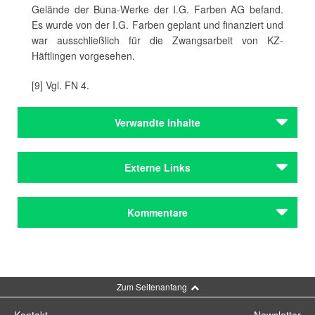
Gelände der Buna-Werke der I.G. Farben AG befand.
Es wurde von der I.G. Farben geplant und finanziert und
war ausschließlich für die Zwangsarbeit von KZ-
Häftlingen vorgesehen.
[9] Vgl. FN 4.
Verwandte Inhalte
Institutionen
Externe Links
Monacensia im Hildebrandhaus
Institutionen
Monacensia im Hildebrandhaus
Kommentare
Monacensia im Hildebrandhaus
Städteporträts
München
Kommentar schreiben
Städteporträts
Zum Seitenanfang
München