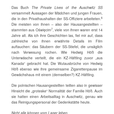
Das Buch
The Private Lives of the Auschwitz SS
versammelt Aussagen der Mädchen und jungen Frauen,
6
die in den Privathaushalten der SS-Offiziere arbeiteten.
Die meisten von ihnen – also der Hausangestellten –
7
stammten aus Oświęcim
, viele von ihnen waren erst 14
Jahre alt. Als ich ihre Geschichten las, fiel mir auf, dass
zahlreiche von ihnen erwähnte Details im Film
auftauchen: das Säubern der SS-Stiefel, die unsäglich
nach Verwesung rochen. Wie Hedwig Höß die
Unterwäsche verteilt, die ein KZ-Häftling zuvor „aus
Kanada“ gebracht hat. Die Wutausbrüche von Hedwig
Höß ebenso wie ihre gemeinsame Zigarettenpause im
Gewächshaus mit einem (demselben?) KZ-Häftling.
Die polnischen Hausangestellten teilten also in gewisser
Hinsicht die „groteske“ Normalität der Familie Höß. Auch
sie hatten einen Arbeitsalltag in Auschwitz, genau wie
das Reinigungspersonal der Gedenkstätte heute.
Nicht alle können vom Lager leben.