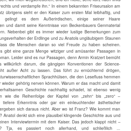
rechts und verdampfe ihn.“ In einem bekannten Friseursalon am
tz übrigens sieht er den Kaiser zum ersten Mal leibhaftig, und
ich gelingt es dem Außerirdischen, einige seiner Haare
en und damit seine Kenntnisse von Beckenbauers Genmaterial
ern. Nebenbei gibt es immer wieder lustige Bemerkungen zum
zungsverhalten der Erdlinge und zu Anatols ungläubigem Staunen
dass die Menschen daran so viel Freude zu haben scheinen.
s gibt eine ganze Menge witziger und amüsanter Passagen in
man. Leider sind es nur Passagen, denn Armin Kratzert bemüht
s willkürlich darum, die gängigen Konventionen der Science-
icht außer Acht zu lassen. Das führt zu ernüchternd drögen,
turwissenschaftlichen Sprachhülsen, die den Lesefluss hemmen
 wieder gehörig nerven können. Warum er das macht und damit
terhaltsamen Geschichte nachhaltig schadet, ist ebenso wenig
n wie die Reihenfolge der Kapitel von „zehn“ bis „zero“ –
e tiefere Erkenntnis oder gar ein einleuchtender ästhetischer
ergeben sich daraus nicht. Aber wo ist Franz? Wie kommt man
? Anatol denkt sich eine plausibel klingende Geschichte aus und
einen Interviewtermin mit dem Kaiser. Das jedoch klappt nicht –
 Tja, es passiert noch allerhand, und schließlich ...