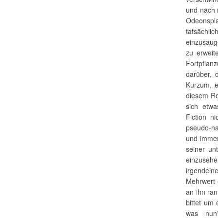
und nach 
Odeonspla
tatsächl
einzusaug
zu erweit
Fortpflan
darüber, 
Kurzum, e
diesem Ro
sich etwa
Fiction n
pseudo-na
und immer
seiner un
einzusehe
irgendein
Mehrwert 
an ihn ran
bittet um 
was nun?