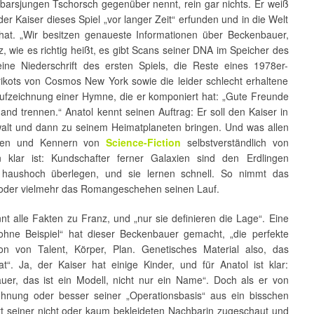
arsjungen Tschorsch gegenüber nennt, rein gar nichts. Er weiß
der Kaiser dieses Spiel „vor langer Zeit“ erfunden und in die Welt
hat. „Wir besitzen genaueste Informationen über Beckenbauer,
, wie es richtig heißt, es gibt Scans seiner DNA im Speicher des
, eine Niederschrift des ersten Spiels, die Reste eines 1978er-
rikots von Cosmos New York sowie die leider schlecht erhaltene
ufzeichnung einer Hymne, die er komponiert hat: „Gute Freunde
nd trennen.“ Anatol kennt seinen Auftrag: Er soll den Kaiser in
alt und dann zu seinem Heimatplaneten bringen. Und was allen
nen und Kennern von
Science-Fiction
selbstverständlich von
n klar ist: Kundschafter ferner Galaxien sind den Erdlingen
 haushoch überlegen, und sie lernen schnell. So nimmt das
 oder vielmehr das Romangeschehen seinen Lauf.
nt alle Fakten zu Franz, und „nur sie definieren die Lage“. Eine
 ohne Beispiel“ hat dieser Beckenbauer gemacht, „die perfekte
on von Talent, Körper, Plan. Genetisches Material also, das
at“. Ja, der Kaiser hat einige Kinder, und für Anatol ist klar:
uer, das ist ein Modell, nicht nur ein Name“. Doch als er von
hnung oder besser seiner „Operationsbasis“ aus ein bisschen
t seiner nicht oder kaum bekleideten Nachbarin zugeschaut und