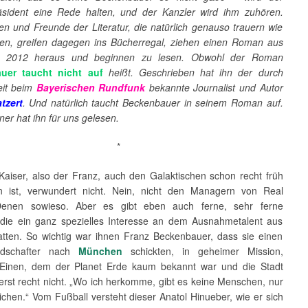
sident eine Rede halten, und der Kanzler wird ihm zuhören.
en und Freunde der Literatur, die natürlich genauso trauern wie
ren, greifen dagegen ins Bücherregal, ziehen einen Roman aus
 2012 heraus und beginnen zu lesen. Obwohl der Roman
uer taucht nicht auf
heißt. Geschrieben hat ihn der durch
eit beim
Bayerischen Rundfunk
bekannte Journalist und Autor
tzert
. Und natürlich taucht Beckenbauer in seinem Roman auf.
er hat ihn für uns gelesen.
*
Kaiser, also der Franz, auch den Galaktischen schon recht früh
en ist, verwundert nicht. Nein, nicht den Managern von Real
Denen sowieso. Aber es gibt eben auch ferne, sehr ferne
 die ein ganz spezielles Interesse an dem Ausnahmetalent aus
atten. So wichtig war ihnen Franz Beckenbauer, dass sie einen
ndschafter nach
München
schickten, in geheimer Mission,
. Einen, dem der Planet Erde kaum bekannt war und die Stadt
rst recht nicht. „Wo ich herkomme, gibt es keine Menschen, nur
chen.“ Vom Fußball versteht dieser Anatol Hinueber, wie er sich