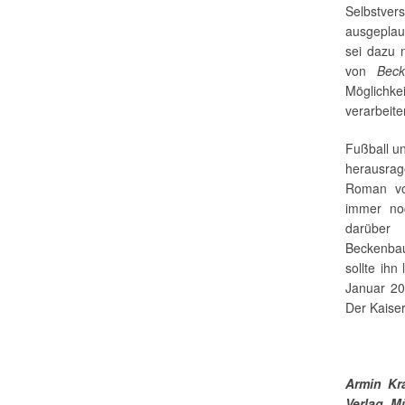
Selbstver
ausgeplau
sei dazu 
von
Beck
Möglichke
verarbeite
Fußball un
herausrag
Roman vo
immer no
darüber
Beckenba
sollte ih
Januar 2
Der Kaiser
Armin Kr
Verlag, M