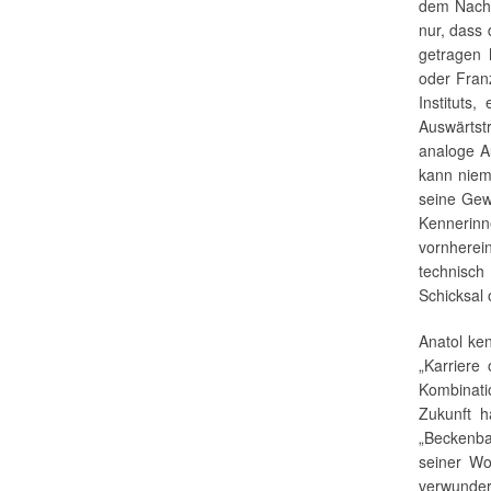
dem Nachb
nur, dass 
getragen 
oder Franz
Instituts
Auswärtst
analoge A
kann niema
seine Gew
Kennerin
vornherei
technisch
Schicksal
Anatol ken
„Karriere
Kombinati
Zukunft h
„Beckenba
seiner Wo
verwunder