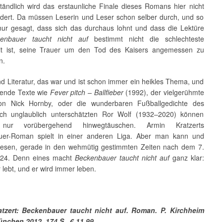
ständlich wird das erstaunliche Finale dieses Romans hier nicht
dert. Da müssen Leserin und Leser schon selber durch, und so
nur gesagt, dass sich das durchaus lohnt und dass die Lektüre
enbauer taucht nicht auf
bestimmt nicht die schlechteste
it ist, seine Trauer um den Tod des Kaisers angemessen zu
n.
d Literatur, das war und ist schon immer ein heikles Thema, und
ende Texte wie
Fever pitch – Ballfieber
(1992), der vielgerühmte
n Nick Hornby, oder die wunderbaren Fußballgedichte des
ch unglaublich unterschätzten Ror Wolf (1932–2020) können
 nur vorübergehend hinwegtäuschen. Armin Kratzerts
uer-Roman spielt in einer anderen Liga. Aber man kann und
n lesen, gerade in den wehmütig gestimmten Zeiten nach dem 7.
024. Denn eines macht
Beckenbauer taucht nicht auf
ganz klar:
 lebt, und er wird immer leben.
atzert: Beckenbauer taucht nicht auf. Roman. P. Kirchheim
ünchen 2012. 174 S., € 11,99