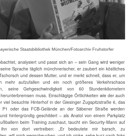
Bayerische Staatsbibliothek München/Fotoarchiv Fruhstorfer
obachtet, analysiert und passt sich an – sein Gang wird weniger
seine Sprache täglich münchnerischer, er zaubert ein köstliches
Tschorsch und dessen Mutter, und er merkt schnell, dass er, um
ch mehr aufzufallen und ein noch größeres Verkehrschaos
en, seine Gehgeschwindigkeit von 60 Stundenkilometern
 herunterbremsen muss. Einschlägige Örtlichkeiten wie der auch
er viel besuchte Hinterhof in der Giesinger Zugspitzstraße 6, das
al P1 oder das FCB-Gelände an der Säbener Straße werden
und hintergründig geschildert – als Anatol von einem Parkplatz
ußballern beim Training zuschaut, taucht ein Security-Mann auf
 ihn von dort vertreiben: „Er bedeutete mir barsch, zu
en, will mich wegscheuchen, und ich nicke, sehe kurz nach links