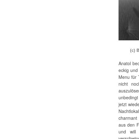
(c) 
Anatol be
eckig und 
Menu für 
nicht no
auszulös
unbedingt
jetzt wied
Nachtlok
charmant 
aus den F
und will
verschwind