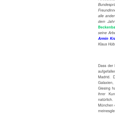
Bundesprä
Freundinn
alle ande
dem Jahr
Beckenba
seine Arb
Armin Kra
Klaus Hübn
Dass der 
aufgefall
Madrid. 
Galaxien,
Giesing h
ihrer Ku
natürlich
München e
meinesglei