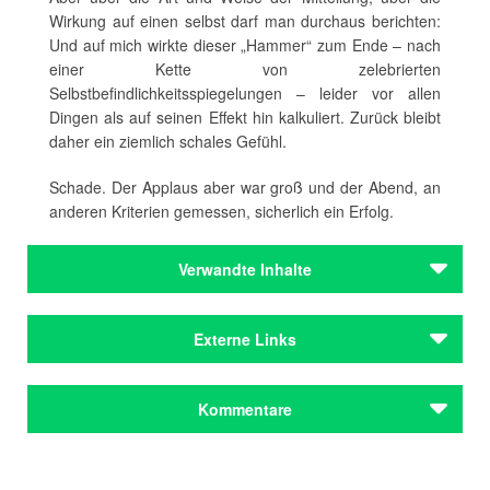
Wirkung auf einen selbst darf man durchaus berichten:
Und auf mich wirkte dieser „Hammer“ zum Ende – nach
einer Kette von zelebrierten
Selbstbefindlichkeitsspiegelungen – leider vor allen
Dingen als auf seinen Effekt hin kalkuliert. Zurück bleibt
daher ein ziemlich schales Gefühl.
Schade. Der Applaus aber war groß und der Abend, an
anderen Kriterien gemessen, sicherlich ein Erfolg.
Verwandte Inhalte
Autoren
Externe Links
Kroetz, Franz Xaver
Autoren
Szenen keiner Ehe (residenztheater.de)
Kommentare
Kroetz, Franz Xaver
Szenen keiner Ehe
(Verlagswebsite)
Themen
Literarische Liebespaare