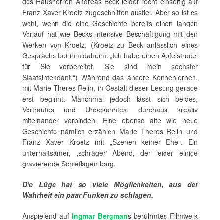
des Hausherren Andreas Beck leider recht einseitig auf
Franz Xaver Kroetz zugeschnitten ausfiel. Aber so ist es
wohl, wenn die eine Geschichte bereits einen langen
Vorlauf hat wie Becks intensive Beschäftigung mit den
Werken von Kroetz. (Kroetz zu Beck anlässlich eines
Gesprächs bei ihm daheim: „Ich habe einen Apfelstrudel
für Sie vorbereitet. Sie sind mein sechster
Staatsintendant.“) Während das andere Kennenlernen,
mit Marie Theres Relin, in Gestalt dieser Lesung gerade
erst beginnt. Manchmal jedoch lässt sich beides,
Vertrautes und Unbekanntes, durchaus kreativ
miteinander verbinden. Eine ebenso alte wie neue
Geschichte nämlich erzählen Marie Theres Relin und
Franz Xaver Kroetz mit „Szenen keiner Ehe“. Ein
unterhaltsamer, ‚schräger‘ Abend, der leider einige
gravierende Schieflagen barg.
Die Lüge hat so viele Möglichkeiten, aus der
Wahrheit ein paar Funken zu schlagen.
Anspielend auf
Ingmar Bergman
s berühmtes Filmwerk