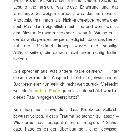
Weise Bezug. Es wird auch an keiner anderen Stelle der
Lesung thematisiert, was diese Erfahrung und das
jahrelange Schweigen darüber, was das nun endlich
Mitgeteilte mit ihnen als Nicht-mehr-aber-irgendwie-ja-
doch-Paar dann eigentlich macht; ob und wenn wie es
den Blick aufeinander verändert, schärft. Wir hören in
der darauffolgenden Sequenz lediglich, dass das Benzin
auf der Rückfahrt knapp wurde und sonstige
Alltäglichkeiten, die danach nicht mehr richtig haften
bleiben.
„Sie sprechen aus, was andere Paare denken.“ – Hinter
diesem werbenden Anspruch bleibt die „etwas andere
Buchpremiere“ nun wirklich recht weit zurück. Vielleicht,
weil hierin
andere Paare
grandios unterschätzt werden,
dieses Paar hingegen überschätzt?
Nun mag man einwenden, dass Kroetz es vielleicht
bewusst vorzog, dieses Trauma so stehen zu lassen –
Wie darauf auch adäquat öffentlich reagieren? Sicher,
dazu hätte es einiger Überlegungen, einer gewissen