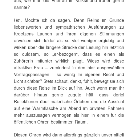
aus, wie man die Ehefrau im Volksmund früher gerne
nannte?
Hm
. Möchte ich da sagen. Denn Relins im Grunde
liebenswerten und sympathischen Ausführungen zu
Kroetzens Launen und ihren eigenen Stimmungen
erweisen sich leider als so viel weniger ergiebig und
wirken über die längere Strecke der Lesung hin letztlich
so duldsam, so „er-bezogen“, dass es einen als
Zuhörerin mitunter wirklich plagt. Wieso wird diese
attraktive Frau – zumindest in den hier ausgewählten
Vortragspassagen – so wenig im eigenen Recht und
Licht sichtbar? Stets schaut, denkt, fühlt, bewegt sie sich
durch diese Reise im Blick auf ihn. Auch wenn man ihr
darüber hinaus gerne zugute hält, dass derlei
Reflektionen über malerische Örtchen und die Aussicht
auf eine Wärmflasche am Abend im privaten Rahmen
mehr auszusagen vermögen als hier, in einem für die
öffentlichen Ohren bestimmten Raum.
Diesen Ohren wird dann allerdings gänzlich unvermittelt