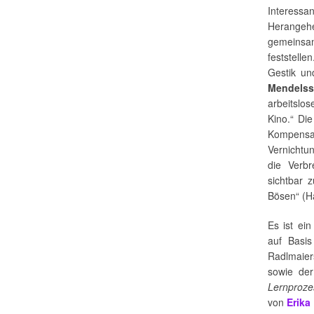
Interessa
Herangehe
gemeinsa
feststell
Gestik un
Mendels
arbeitslo
Kino.“ Di
Kompensat
Vernichtu
die Verbr
sichtbar 
Bösen“ (H
Es ist ei
auf Basis
Radlmaier
sowie de
Lernproze
von
Erika