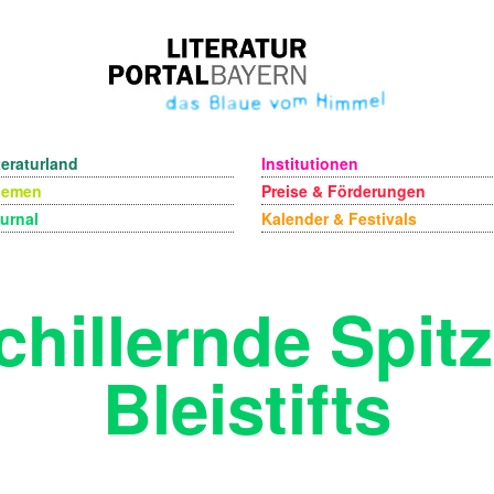
teraturland
Institutionen
hemen
Preise & Förderungen
urnal
Kalender & Festivals
chillernde Spit
Bleistifts