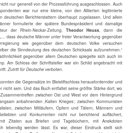
nicht nur generell von der Prozessführung ausgeschlossen. Auch
spondenten war nur eine kleine, von den Alliierten legitimierte
n deutschen Berichterstattern überhaupt zugelassen. Und allein
änner formulierte der spätere Bundespräsident und damalige
kteur der Rhein-Neckar-Zeitung,
Theodor Heuss
, dann die
 „… dass deutsche Männer unter freier Verantwortung gegenüber
tärregierung wie gegenüber dem deutschen Volke versuchen
elber die Sinndeutung des deutschen Schicksals aufzunehmen.“
söhnlichkeit gegenüber allem Deutschen spiegelte sich auch im
p. Am Schloss der Schriftsteller war ein Schild angebracht mit
rift:
Zutritt für Deutsche verboten
.
onnten die Gegensätze im Bleistiftschloss herausfordernder und
er nicht sein. Und das Buch entfaltet seine größte Stärke dort, wo
 Zusammentreffen zwischen Ost und West vor dem Hintergrund
langsam anbahnenden ‚Kalten Krieges‘, zwischen Kommunisten
alisten, zwischen Mitläufern, Opfern und Tätern, Männern und
eliebten und Konkurrenten nicht nur berichtend auffächert,
mit Zitaten aus Briefen und Tagebüchern, mit Anekdoten
sch lebendig werden lässt. Es war, dieser Eindruck stellt sich