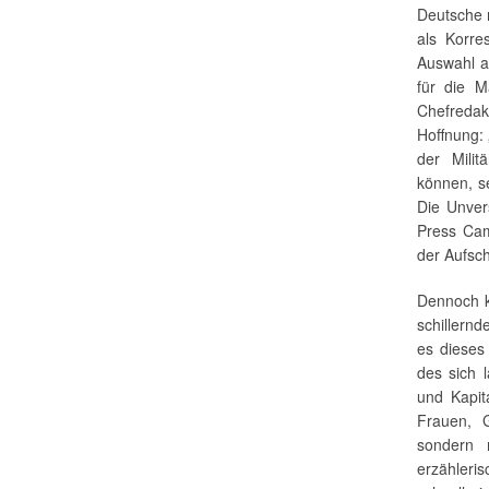
Deutsche 
als Korre
Auswahl a
für die M
Chefreda
Hoffnung:
der Mili
können, s
Die Unver
Press Cam
der Aufsch
Dennoch k
schillernd
es dieses
des sich 
und Kapit
Frauen, G
sondern 
erzähleri