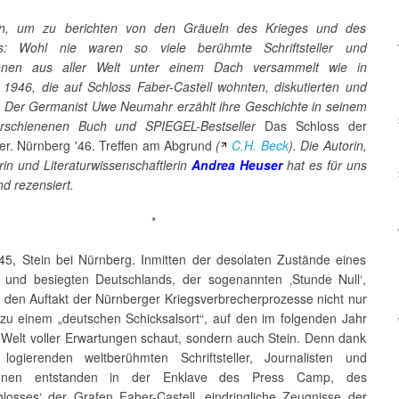
n, um zu berichten von den Gräueln des Krieges und des
ts: Wohl nie waren so viele berühmte Schriftsteller und
innen aus aller Welt unter einem Dach versammelt wie in
1946, die auf Schloss Faber-Castell wohnten, diskutierten und
. Der Germanist Uwe Neumahr erzählt ihre Geschichte in seinem
 erschienenen Buch und SPIEGEL-Bestseller
Das Schloss der
ller. Nürnberg '46. Treffen am Abgrund
(
C.H. Beck
). Die Autorin,
in und Literaturwissenschaftlerin
Andrea Heuser
hat es für uns
d rezensiert.
*
45, Stein bei Nürnberg. Inmitten der desolaten Zustände eines
n und besiegten Deutschlands, der sogenannten ‚Stunde Null‘,
h den Auftakt der Nürnberger Kriegsverbrecherprozesse nicht nur
zu einem „deutschen Schicksalsort“, auf den im folgenden Jahr
 Welt voller Erwartungen schaut, sondern auch Stein. Denn dank
logierenden weltberühmten Schriftsteller, Journalisten und
innen entstanden in der Enklave des Press Camp, des
schlosses‘ der Grafen Faber-Castell, eindringliche Zeugnisse der