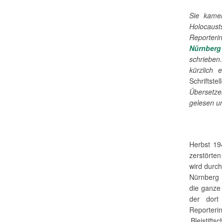
Sie kame
Holocaus
Reporter
Nürnberg
schrieben
kürzlich
Schriftste
Übersetzer
gelesen un
Herbst 19
zerstörte
wird durc
Nürnberg 
die ganze
der dort 
Reporter
‚Bleistift