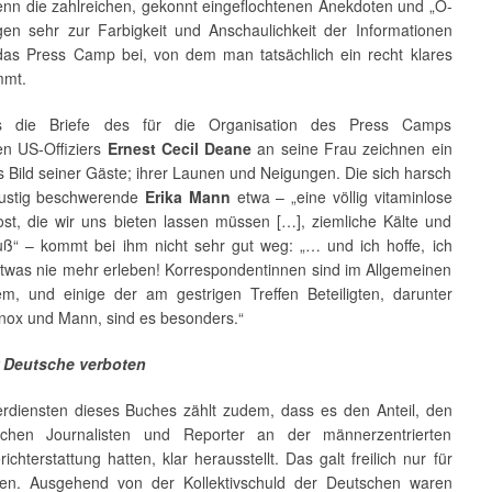
enn die zahlreichen, gekonnt eingeflochtenen Anekdoten und „O-
gen sehr zur Farbigkeit und Anschaulichkeit der Informationen
as Press Camp bei, von dem man tatsächlich ein recht klares
mmt.
s die Briefe des für die Organisation des Press Camps
en US-Offiziers
Ernest Cecil Deane
an seine Frau zeichnen ein
s Bild seiner Gäste; ihrer Launen und Neigungen. Die sich harsch
tlustig beschwerende
Erika Mann
etwa – „eine völlig vitaminlose
st, die wir uns bieten lassen müssen […], ziemliche Kälte und
ruß“ – kommt bei ihm nicht sehr gut weg: „… und ich hoffe, ich
twas nie mehr erleben! Korrespondentinnen sind im Allgemeinen
em, und einige der am gestrigen Treffen Beteiligten, darunter
Knox und Mann, sind es besonders.“
ür Deutsche verboten
rdiensten dieses Buches zählt zudem, dass es den Anteil, den
lichen Journalisten und Reporter an der männerzentrierten
ichterstattung hatten, klar herausstellt. Das galt freilich nur für
erten. Ausgehend von der Kollektivschuld der Deutschen waren