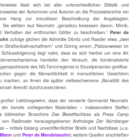
nterweise lässt sich bei aller unterschiedlichen Stilistik und
nsweise der Autorinnen und Autoren an die Prozessberichte ein
mer Hang zur minutiösen Beschreibung der Angeklagten
en. Sie wirkten laut Neumahr „geradezu besessen davon, Mimik,
d Verhalten der entthronten Götter zu beschreiben.“
Peter de
sohn
zufolge glichen die Admiräle Dönitz und Raeder etwa „zwei
sen Straßenbahnschaffnern“ und Göring einem „Platzanweiser im
e Schlussfolgerung liegt nahe, dass es sich hierbei um eine Art
ionsmechanismus handelte; den Versuch, die bürokratisierte
ngsmaschinerie des NS-Terrorregimes in Einzelpersonen greifbar,
echen gegen die Menschlichkeit in menschlichen Gesichtern
zu machen, an ihnen die später vielbeschworene „Banalität des
annah Arendt) durchzuexerzieren.
n großer Lektüregewinn, dass der versierte Germanist Neumahr
 der bereits vorliegenden Materialien – insbesondere Steffen
s bildreicher Broschüre
Das Bleistiftschloss als Press Camp
r von Radlmaier herausgegebenen Anthologie
Der Nürnberger
ss
– mittels bislang unveröffentlichter Briefe und Nachlässe (u.a.
 Mann
und
Peter de Mendelssohn
) weitere Quellen erschließen