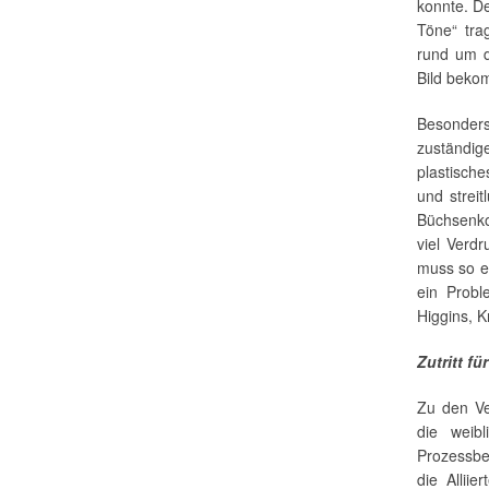
konnte. D
Töne“ tra
rund um d
Bild beko
Besonder
zuständig
plastische
und strei
Büchsenko
viel Verd
muss so e
ein Probl
Higgins, 
Zutritt f
Zu den Ve
die weib
Prozessber
die Allii