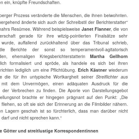
en ein, knüpfte Freundschaften.
berger Prozess veränderte die Menschen, die ihnen beiwohnten.
ergehend änderte sich auch der Schreibstil der Berichterstatter“
ahrs Resümee. Während beispielsweise
Janet Flanner
, die von
erschaft gerade für ihre witzig-pointierten Finalsätze sehr
 wurde, auffallend zurückhaltend über das Tribunal schrieb,
die Berichte der sonst so temperamentvoll-agitatorisch
den, ehemaligen Kriegsberichterstatterin
Martha Gellhorn
ich formalisiert und spröde, als handele es sich bei ihren
ichten lediglich um eine Pflichtübung.
Erich Kästner
wiederum
e die für ihn untypische Wortkargheit seiner
Streiflichter aus
mit dem Unvermögen, einen adäquaten Ausdruck für die
 der Verbrechen zu finden. Die Aporie von Darstellungsgebot
ellungsnot brachte er hingegen prägnant auf den Punkt: „Die
liehen, so oft sie sich der Erinnerung an die Filmbilder nähern.
n Lagern geschah ist so fürchterlich, dass man darüber nicht
 darf und nicht sprechen kann.“
e Götter und streitlustige Korrespondentinnen