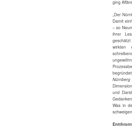
ging Affär
„Der Nürn
Damit einh
– so Neum
ihrer Les
geschätzt
wirkten 
schreiben
ungewöhnl
Prozessber
begründet
Nürnberg
Dimension
und Darst
Gedanken f
Was in de
schweigen
Entthront