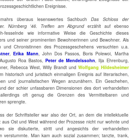
prozessgeschichtlichen Ereignisse.
mahrs überaus lesenswertes Sachbuch
Das Schloss der
eller. Nürnberg '46. Treffen am Abgrund
erzählt auf ebenso
ich-fesselnde wie informative Weise die Geschichte dieses
ers und seiner prominenten Bewohnerinnen und Bewohner. Als
n und Chronistinnen des Prozessgeschehens versuchten u.a.
stner
,
Erika Mann
, John Dos Passos, Boris Polewoi, Martha
 Augusto Roa Bastos,
Peter de Mendelssohn
, Ilja Ehrenburg,
nner, Rebecca West, Willy Brandt und
Wolfgang Hildesheimer
m historisch und juristisch einmaligen Ereignis auf literarischen,
chen und journalistischen Wegen anzunähern. Ein Geschehen,
und der schier unfassbaren Dimensionen des dort verhandelten
allerdings oft genug die Grenzen des Vermittelbaren und
ren sprengte.
s der Schriftsteller war also der Ort, an dem die intellektuelle
 aus Ost und West während der Prozesse nicht nur wohnte und
wo sie diskutierte, stritt und angesichts der verhandelten
n verstummte. Man kam auch sozial zusammen; tanzte, trank,