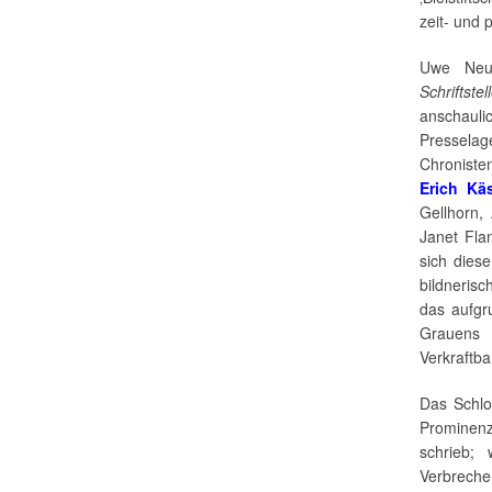
zeit- und 
Uwe Neu
Schriftst
anschaul
Presselag
Chroniste
Erich Kä
Gellhorn,
Janet Fla
sich diese
bildneris
das aufgr
Grauens 
Verkraftba
Das Schlos
Prominenz
schrieb; 
Verbreche