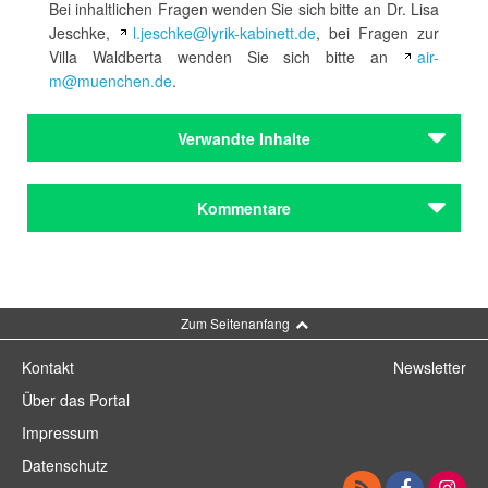
Bei inhaltlichen Fragen wenden Sie sich bitte an Dr. Lisa
Jeschke,
l.jeschke@lyrik-kabinett.de
, bei Fragen zur
Villa Waldberta wenden Sie sich bitte an
air-
m@muenchen.de
.
Verwandte Inhalte
Institutionen
Kommentare
Lyrik Kabinett
Institutionen
Lyrik Kabinett
Kommentar schreiben
Zum Seitenanfang
Städteporträts
München
Kontakt
Newsletter
Städteporträts
Über das Portal
München
Impressum
Literarische Orte
Datenschutz
Feldafing: Villa Waldberta