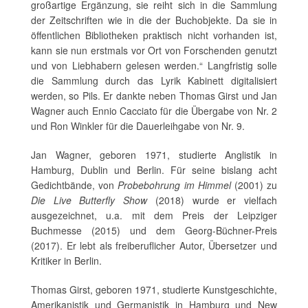
großartige Ergänzung, sie reiht sich in die Sammlung
der Zeitschriften wie in die der Buchobjekte. Da sie in
öffentlichen Bibliotheken praktisch nicht vorhanden ist,
kann sie nun erstmals vor Ort von Forschenden genutzt
und von Liebhabern gelesen werden.“ Langfristig solle
die Sammlung durch das Lyrik Kabinett digitalisiert
werden, so Pils. Er dankte neben Thomas Girst und Jan
Wagner auch Ennio Cacciato für die Übergabe von Nr. 2
und Ron Winkler für die Dauerleihgabe von Nr. 9.
Jan Wagner, geboren 1971, studierte Anglistik in
Hamburg, Dublin und Berlin. Für seine bislang acht
Gedichtbände, von
Probebohrung im Himmel
(2001) zu
Die Live Butterfly Show
(2018) wurde er vielfach
ausgezeichnet, u.a. mit dem Preis der Leipziger
Buchmesse (2015) und dem Georg-Büchner-Preis
(2017). Er lebt als freiberuflicher Autor, Übersetzer und
Kritiker in Berlin.
Thomas Girst, geboren 1971, studierte Kunstgeschichte,
Amerikanistik und Germanistik in Hamburg und New