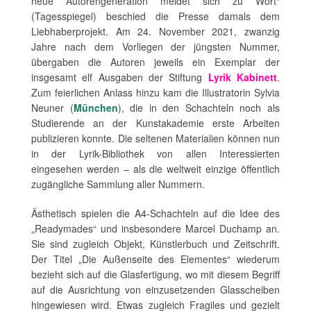
neue Autorengeneration meldet sich zu Wort“
(Tagesspiegel) beschied die Presse damals dem
Liebhaberprojekt. Am 24. November 2021, zwanzig
Jahre nach dem Vorliegen der jüngsten Nummer,
übergaben die Autoren jeweils ein Exemplar der
insgesamt elf Ausgaben der Stiftung
Lyrik Kabinett
.
Zum feierlichen Anlass hinzu kam die Illustratorin Sylvia
Neuner (
München
), die in den Schachteln noch als
Studierende an der Kunstakademie erste Arbeiten
publizieren konnte. Die seltenen Materialien können nun
in der Lyrik-Bibliothek von allen Interessierten
eingesehen werden – als die weltweit einzige öffentlich
zugängliche Sammlung aller Nummern.
Ästhetisch spielen die A4-Schachteln auf die Idee des
„Readymades“ und insbesondere Marcel Duchamp an.
Sie sind zugleich Objekt, Künstlerbuch und Zeitschrift.
Der Titel „Die Außenseite des Elementes“ wiederum
bezieht sich auf die Glasfertigung, wo mit diesem Begriff
auf die Ausrichtung von einzusetzenden Glasscheiben
hingewiesen wird. Etwas zugleich Fragiles und gezielt