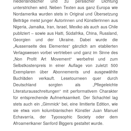
niederländischer und zu persischer Dichtung
unterstrichen wird. Neben Texten aus ganz Europa wie
Nordamerika wurden stets in Original und Übersetzung
Beiträge meist junger Autorinnen und Künstlerinnen aus
Nigeria, Jamaika, Iran, Israel, Mexiko als auch aus Chile
publiziert – sowie aus Haiti, Südafrika, China, Russland,
Georgien und der Ukraine. Dabei wurde die
„Aussenseite des Elementes“ gänzlich am etablierten
Verlagswesen vorbei vertrieben und ganz im Sinne des
„Non Profit Art Movement“ werbefrei und zum
Selbstkostenpreis in einer Auflage von zuletzt 500
Exemplaren über Abonnements und ausgewählte
Buchläden verkauft. Lesetourneen quer durch
Deutschland sorgten als „Pflegeleichte
Literaturausschreitungen“ mit performativem Charakter
für entsprechende Aufmerksamkeit. Der Schachtel lag
stets auch ein „Gimmick“ bei, eine limitierte Edition, wie
sie etwa vom kolumbianischen Künstler Juan Manuel
Echavarría, der Typosophic Society oder dem
Afroamerikaner Sanford Biggers gestaltet wurde.