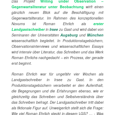
Das Projekt
Writing under Observation –
Gegenwartsliteratur unter Beobachtung
wirft einen
gänzlich neuen Blick auf die Beschäftigung mit
Gegenwartsliteratur. Im Rahmen des konzeptionellen
Novums ist Roman Ehrlich als
erster
Landgastschreiber
in
Irsee
zu Gast und wird dabei von
Seminaren der Universitäten
Augsburg
und
München
wissenschaftlich begleitet. In Produktionstagebüchern,
Observationsinterviews und wissenschaftlichen Essays
wird intensiv über Literatur, das Schreiben und das Werk
Roman Ehrlichs nachgedacht – ein Prozess, der gerade
erst beginnt.
Roman Ehrlich war für ungefähr vier Wochen als
Landgastschreiber in Irsee zu Gast. In den
Produktionstagebüchern verarbeitet er den Aufenthalt,
die Begegnungen und die Erfahrungen ebenso, wie er
gleichzeitig das Schreiben und Selbstverständnis über
das Schreiben befragt. Der Landgastschreiber tritt dabei
als fiktionale Figur auf. Unweigerlich stellt sich die Frage:
Wie viel Roman Ehrlich steckt in diesem
LGS
? … - Was