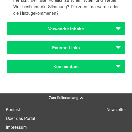
Wer bestimmt die Stimmung? Die zuerst da waren oder
die Hinzugekommenen?
Verwandte Inhalte
Autoren
Externe Links
Ehrlich, Roman
Autoren
Landgastschreiber: Roman Ehrlich in Irsee
Kommentare
Ehrlich, Roman
Institutionen
Edelstetten, Schwäbisches Literaturschloss
Kommentar schreiben
e.V.
Schwabenakademie Irsee
Zum Seitenanfang
Institutionen
Kontakt
Newsletter
Edelstetten, Schwäbisches Literaturschloss
Über das Portal
e.V.
Schwabenakademie Irsee
Impressum