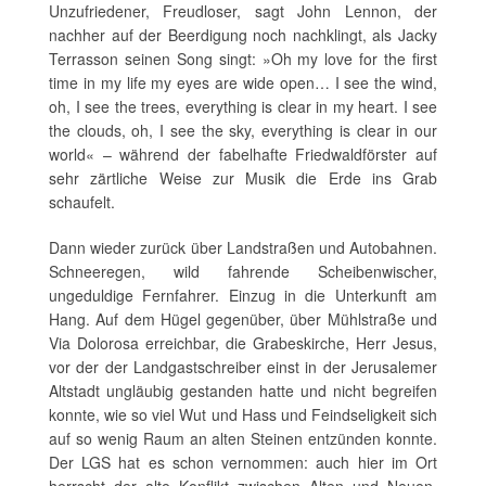
Unzufriedener, Freudloser, sagt John Lennon, der
nachher auf der Beerdigung noch nachklingt, als Jacky
Terrasson seinen Song singt: »Oh my love for the first
time in my life my eyes are wide open… I see the wind,
oh, I see the trees, everything is clear in my heart. I see
the clouds, oh, I see the sky, everything is clear in our
world« – während der fabelhafte Friedwaldförster auf
sehr zärtliche Weise zur Musik die Erde ins Grab
schaufelt.
Dann wieder zurück über Landstraßen und Autobahnen.
Schneeregen, wild fahrende Scheibenwischer,
ungeduldige Fernfahrer. Einzug in die Unterkunft am
Hang. Auf dem Hügel gegenüber, über Mühlstraße und
Via Dolorosa erreichbar, die Grabeskirche, Herr Jesus,
vor der der Landgastschreiber einst in der Jerusalemer
Altstadt ungläubig gestanden hatte und nicht begreifen
konnte, wie so viel Wut und Hass und Feindseligkeit sich
auf so wenig Raum an alten Steinen entzünden konnte.
Der LGS hat es schon vernommen: auch hier im Ort
herrscht der alte Konflikt zwischen Alten und Neuen.