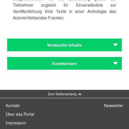
Teilnehmer zugleich ihr Einverständnis zur
Veröffentlichung ihrer Texte in einer Anthologie des
AutorenVerbandes Franken.
Verwandte Inhalte
Institutionen
Kommentare
AVF – AutorenVerband Franken
Institutionen
AVF – AutorenVerband Franken
Kommentar schreiben
Zum Seitenanfang
Städteporträts
München
Kontakt
Newsletter
Nürnberg
Über das Portal
Städteporträts
Impressum
München
Nürnberg