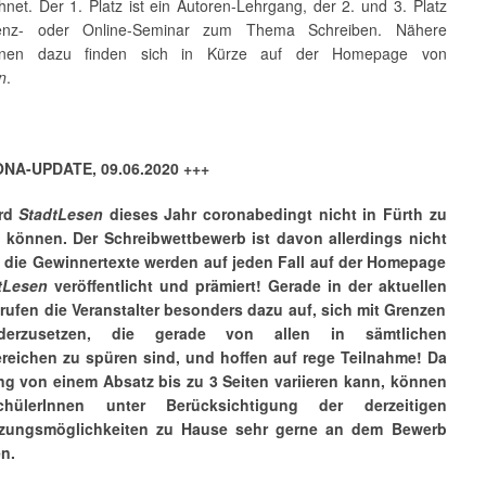
net. Der 1. Platz ist ein Autoren-Lehrgang, der 2. und 3. Platz
enz- oder Online-Seminar zum Thema Schreiben. Nähere
ionen dazu finden sich in Kürze auf der Homepage von
n
.
NA-UPDATE, 09.06.2020 +++
ird
StadtLesen
dieses Jahr coronabedingt nicht in Fürth zu
n können. D
er Schreibwettbewerb ist davon allerdings nicht
, die Gewinnertexte werden auf jeden Fall auf der Homepage
tLesen
veröffentlicht und prämiert! Gerade in der aktuellen
 rufen die Veranstalter besonders dazu auf, sich mit Grenzen
nderzusetzen, die gerade von allen in sämtlichen
reichen zu spüren sind, und hoffen auf rege Teilnahme! Da
g von einem Absatz bis zu 3 Seiten variieren kann, können
hülerInnen unter Berücksichtigung der derzeitigen
tzungsmöglichkeiten zu Hause sehr gerne an dem Bewerb
n.