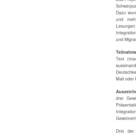
Schwerpun
Dazu wurd
und meh
Lesungen
Integrati
und Migra
Teilnah
Text (max
auseinan
Deutschke
Mail oder 
Auszeic
drei Gew
Präsent
Integrati
Gewinnert
Drei der