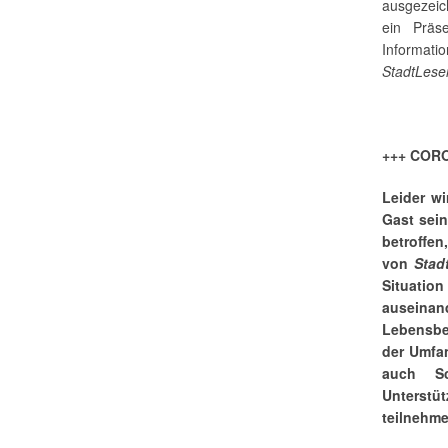
ausgezeich
ein Präs
Informat
StadtLese
+++ CORO
Leider w
Gast sei
betroffen
von
Stad
Situation
auseina
Lebensbe
der Umfan
auch Sc
Unterstü
teilnehme