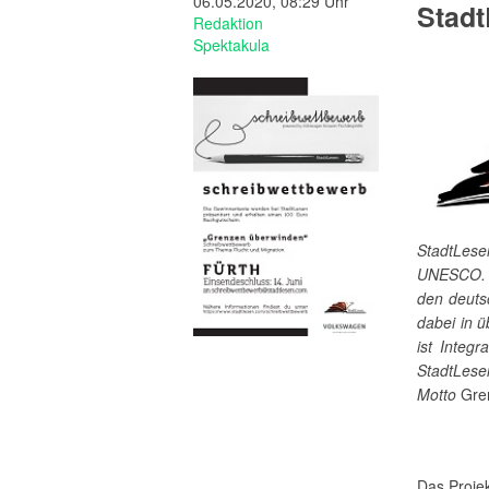
06.05.2020, 08:29 Uhr
Stad
Redaktion
Spektakula
StadtLese
UNESCO. S
den deuts
dabei in 
ist Integ
StadtLes
Motto
Gre
Das Proje