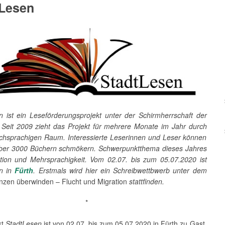
tLesen
n ist ein Leseförderungsprojekt unter der Schirmherrschaft der
eit 2009 zieht das Projekt für mehrere Monate im Jahr durch
chsprachigen Raum. Interessierte Leserinnen und Leser können
über 3000 Büchern schmökern. Schwerpunktthema dieses Jahres
ration und Mehrsprachigkeit. Vom 02.07. bis zum 05.07.2020 ist
en in
Fürth
. Erstmals wird hier ein Schreibwettbwerb unter dem
nzen überwinden – Flucht und Migration
stattfinden.
*
kt
StadtLesen
ist von 02.07. bis zum 05.07.2020 in Fürth zu Gast.