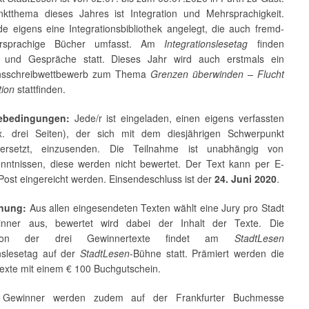
ktthema dieses Jahres ist Integration und Mehrsprachigkeit.
e eigens eine Integrationsbibliothek angelegt, die auch fremd-
rsprachige Bücher umfasst. Am
Integrationslesetag
finden
 und Gespräche statt. Dieses Jahr wird auch erstmals ein
onsschreibwettbewerb zum Thema
Grenzen überwinden – Flucht
tion
stattfinden.
mebedingungen:
Jede/r ist eingeladen, einen eigens verfassten
. drei Seiten), der sich mit dem diesjährigen Schwerpunkt
dersetzt, einzusenden. Die Teilnahme ist unabhängig von
nntnissen, diese werden nicht bewertet. Der Text kann per E-
Post eingereicht werden. Einsendeschluss ist der
24. Juni 2020
.
hnung:
Aus allen eingesendeten Texten wählt eine Jury pro Stadt
inner aus, bewertet wird dabei der Inhalt der Texte. Die
ation der drei Gewinnertexte findet am
StadtLesen
onslesetag auf der
StadtLesen
-Bühne statt. Prämiert werden die
exte mit einem € 100 Buchgutschein.
 Gewinner werden zudem auf der Frankfurter Buchmesse