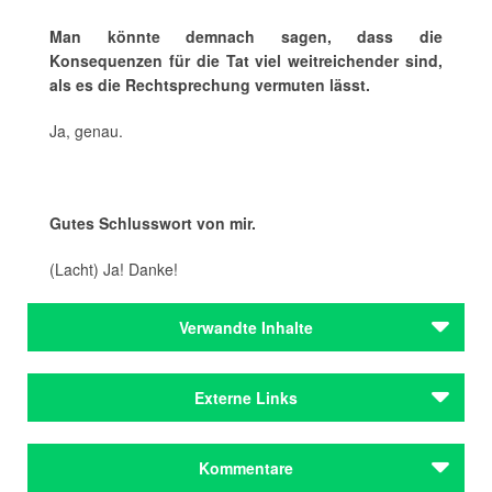
Man könnte demnach sagen, dass die
Konsequenzen für die Tat viel weitreichender sind,
als es die Rechtsprechung vermuten lässt.
Ja, genau.
Gutes Schlusswort von mir.
(Lacht) Ja! Danke!
Verwandte Inhalte
Autoren
Externe Links
Lang, Thomas
Autoren
netzroman.thomaslang.net
Kommentare
Lang, Thomas
Homepage von Thomas Lang