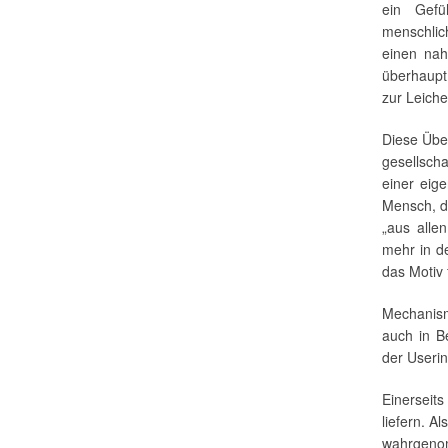
ein Gefü
menschlic
einen nah
überhaup
zur Leich
Diese Übe
gesellscha
einer eige
Mensch, de
„aus alle
mehr in d
das Motiv
Mechanis
auch in B
der Useri
Einerseit
liefern. A
wahrgeno