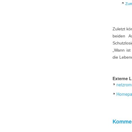
Zu
Zuletzt kö
beiden A
Schutzlos
„Wann ist 
die Lebend
Externe L
netzrom
Homepa
Kommen