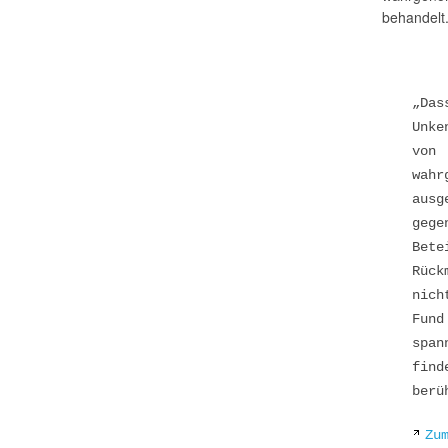
behandelt
„Da
Unke
von
wahr
aus
geg
Bete
Rück
nich
Fund
span
fin
berü
Zu