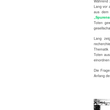
Während z
Lang vor 
aus dem 
„Spurens
Toten gew
gesellscha
Lang zei
recherchi
Thematik
Toten ause
einordnen 
Die Frage
Anfang der