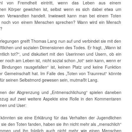
hl von Fremdheit eintritt, wenn das Leben aus einem
hen Körper gewichen ist, selbst wenn es sich dabei etwa um
en Verwandten handelt. Inwieweit kann man bei einem Toten
t noch von einem Menschen sprechen? Wann wird ein Mensch
e?
rlegungen greift Thomas Lang nun auf und verbindet sie mit den
ftlichen und sozialen Dimensionen des Todes. Er fragt, „Wann ist
ntlich tot?“, und diskutiert mit den Userinnen und Usern, ob ein
r noch am Leben ist, nicht sozial schon „tot“ sein kann, wenn er
n Bindungen rausgefallen“ ist, keinen Platz und keine Funktion
er Gemeinschaft hat. Im Falle des „Toten von Traunreut“ könnte
 für seinen Selbstmord gewesen sein, mutmaßt Lang.
men der Abgrenzung und „Entmenschlichung“ spielen daneben
ezug auf zwei weitere Aspekte eine Rolle in den Kommentaren
nnen und User:
s könnten sie eine Erklärung für das Verhalten der Jugendlichen
ls sie den Toten fanden, haben sie ihn nicht mehr als „menschlich“
mmen und ihn folglich auch nicht mehr wie einen Menschen