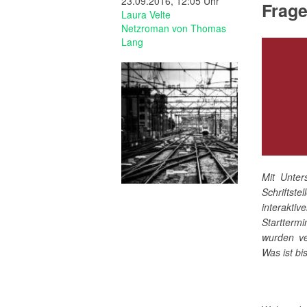
23.09.2016, 12:05 Uhr
Frag
Laura Velte
Netzroman von Thomas
Lang
Mit Unter
Schriftst
interakt
Startterm
wurden ve
Was ist bi