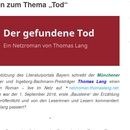
en zum Thema „Tod“
stützung des Literaturportals Bayern schreibt der
Münchener
eller und Ingeborg-Bachmann-Preisträger
Thomas Lang
einen
iven Roman – live im Netz auf
netzroman.thomaslang.net
.
in war der 1. September 2016, erste „Bausteine“ der Erzählung
röffentlicht und von den Leserinnen und Lesern kommentiert.
slang passiert?
*