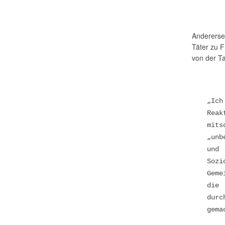
Anderersei
Täter zu 
von der Ta
„Ich
Rea
mit
„unb
und 
Soz
Geme
die 
durc
gema