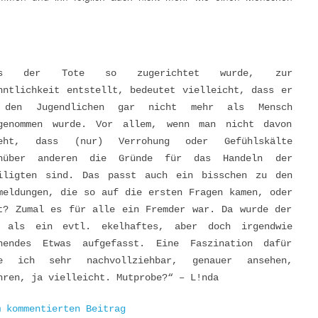
.
ss der Tote so zugerichtet wurde, zur
nntlichkeit entstellt, bedeutet vielleicht, dass er
 den Jugendlichen gar nicht mehr als Mensch
genommen wurde. Vor allem, wenn man nicht davon
geht, dass (nur) Verrohung oder Gefühlskälte
enüber anderen die Gründe für das Handeln der
iligten sind. Das passt auch ein bisschen zu den
meldungen, die so auf die ersten Fragen kamen, oder
t? Zumal es für alle ein Fremder war. Da wurde der
 als ein evtl. ekelhaftes, aber doch irgendwie
nendes Etwas aufgefasst. Eine Faszination dafür
de ich sehr nachvollziehbar, genauer ansehen,
hren, ja vielleicht. Mutprobe?“ – L!nda
m kommentierten Beitrag