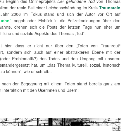
u Beginn des Onlineprojekts
Der gefundene Tod
von Thomas
allem der reale Fall einer Leichenschändung im Kreis
Traunstein
Jahr 2006 im Fokus stand und sich der Autor vor Ort auf
uche“
begab oder Einblick in die Polizeimeldungen über den
ährte, drehen sich die Posts der letzten Tage nun eher um
ftliche und soziale Aspekte des Themas „Tod“.
gt hier, dass er nicht nur über den „Toten von Traunreut“
ert, sondern sich auch auf einer abstrakteren Ebene mit der
 (oder Problematik?) des Todes und den Umgang mit unseren
inandergesetzt hat, um „das Thema kulturell, sozial, historisch
zu können“, wie er schreibt.
 nach der Begegnung mit einem Toten stand bereits ganz am
 Interaktion mit den Userinnen und Usern: