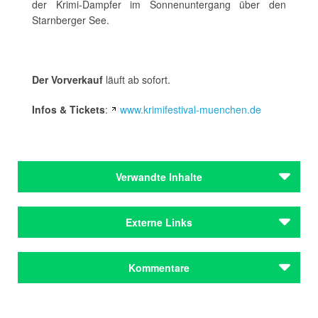
der Krimi-Dampfer im Sonnenuntergang über den
Starnberger See.
Der Vorverkauf
läuft ab sofort.
Infos & Tickets
:
www.krimifestival-muenchen.de
Verwandte Inhalte
Autoren
Externe Links
Förg, Nicola
Hültner, Robert
Gesamtes Programm
Kommentare
Autoren
Förg, Nicola
Hültner, Robert