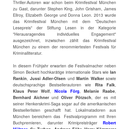
Thriller-Autoren war schon beim Krimifestival München
zu Gast, darunter Stephen King, John Grisham, James
Ellroy, Elizabeth George und Donna Leon. 2013 wurde
das Krimifestival München mit dem "Deutschen
Lesepreis" der Stiftung Lesen in der Kategorie
"Herausragendes individuelles Engagement"
ausgezeichnet, inzwischen zählt das Krimifestival
München zu einem der renommiertesten Festivals für
Kriminalliteratur.
In diesem Frühjahr erwarten die Festivalmacher neben
Simon Beckett hochkarätige internationale Stars wie
Ian
Rankin
,
Jussi Adler-Olsen
und
Martin Walker
sowie
deutschsprachige Bestsellerautoren wie
Rita Falk
,
Klaus Peter Wolf
,
Nicola Förg
,
Melanie Raabe
,
Bernhard Aichner
und
Oliver Pötzsch
, der es mit
seiner Henkerskrimi-Saga sogar auf die amerikanischen
Bestsellerlisten geschafft hat. Lokalmatadoren aus
München bereichern das Festivalprogramm mit Ihren
Buchpremieren, darunter Krimipreisträger
Robert
Hültner
,
Su Turhan
,
Andreas Föhr
,
Harry Kämmerer