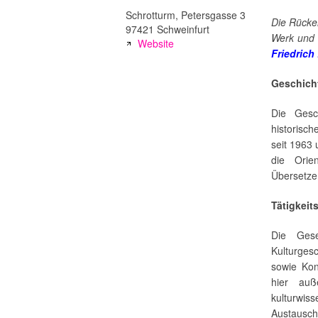
Schrotturm, Petersgasse 3
Die Rücker
97421 Schweinfurt
Werk und 
Website
Friedrich
Geschich
Die Gesch
historisch
seit 1963 
die Orie
Übersetz
Tätigkeit
Die Gese
Kulturges
sowie Kon
hier auße
kulturwis
Austausch