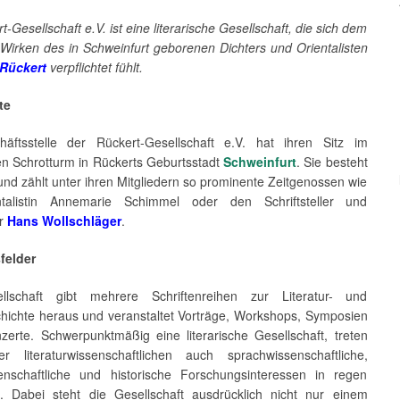
t-Gesellschaft e.V. ist eine literarische Gesellschaft, die sich dem
Wirken des in Schweinfurt geborenen Dichters und Orientalisten
 Rückert
verpflichtet fühlt.
te
äftsstelle der Rückert-Gesellschaft e.V. hat ihren Sitz im
en Schrotturm in Rückerts Geburtsstadt
Schweinfurt
. Sie besteht
und zählt unter ihren Mitgliedern so prominente Zeitgenossen wie
ntalistin Annemarie Schimmel oder den Schriftsteller und
er
Hans Wollschläger
.
sfelder
llschaft gibt mehrere Schriftenreihen zur Literatur- und
chichte heraus und veranstaltet Vorträge, Workshops, Symposien
zerte. Schwerpunktmäßig eine literarische Gesellschaft, treten
r literaturwissenschaftlichen auch sprachwissenschaftliche,
senschaftliche und historische Forschungsinteressen in regen
. Dabei steht die Gesellschaft ausdrücklich nicht nur einem