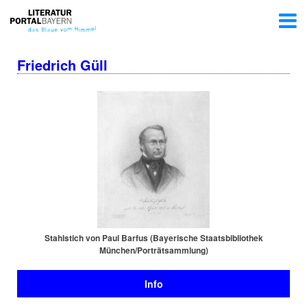
Friedrich Güll
Stahlstich von Paul Barfus (Bayerische Staats­bi­blio­thek
München/Por­trät­samm­lung)
Info