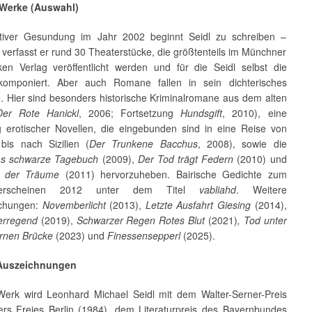
 Werke (Auswahl)
tiver Gesundung im Jahr 2002 beginnt Seidl zu schreiben –
verfasst er rund 30 Theaterstücke, die größtenteils im Münchner
en Verlag veröffentlicht werden und für die Seidl selbst die
komponiert. Aber auch Romane fallen in sein dichterisches
e. Hier sind besonders historische Kriminalromane aus dem alten
Der Rote Hanickl
, 2006; Fortsetzung
Hundsgift
, 2010), eine
erotischer Novellen, die eingebunden sind in eine Reise von
is nach Sizilien (
Der Trunkene Bacchus
, 2008), sowie die
s schwarze Tagebuch
(2009),
Der Tod trägt Federn
(2010) und
r der Träume
(2011) hervorzuheben. Bairische Gedichte zum
erscheinen 2012 unter dem Titel
vabliahd
. Weitere
lichungen:
Novemberlicht
(2013),
Letzte Ausfahrt Giesing
(2014),
serregend
(2019),
Schwarzer Regen Rotes Blut
(2021)
, Tod unter
ernen Brücke
(2023) und
Finessensepperl
(2025).
 Auszeichnungen
Werk wird Leonhard Michael Seidl mit dem Walter-Serner-Preis
rs Freies Berlin (1984), dem Literaturpreis des Bayernbundes