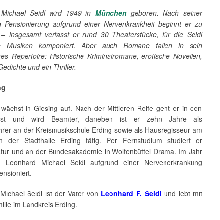
 Michael Seidl wird 1949 in
München
geboren. Nach seiner
en Pensionierung aufgrund einer Nervenkrankheit beginnt er zu
 – insgesamt verfasst er rund 30 Theaterstücke, für die Seidl
ie Musiken komponiert. Aber auch Romane fallen in sein
hes Repertoire: Historische Kriminalromane, erotische Novellen,
Gedichte und ein Thriller.
ng
 wächst in Giesing auf. Nach der Mittleren Reife geht er in den
enst und wird Beamter, daneben ist er zehn Jahre als
ehrer an der Kreismusikschule Erding sowie als Hausregisseur am
n der Stadthalle Erding tätig. Per Fernstudium studiert er
ratur und an der Bundesakademie in Wolfenbüttel Drama. Im Jahr
d Leonhard Michael Seidl aufgrund einer Nervenerkrankung
ensioniert.
Michael Seidl ist der Vater von
Leonhard F. Seidl
und lebt mit
ilie im Landkreis Erding.