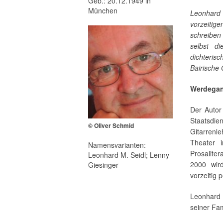
Geb.: 20.12.1949 in
München
Leonhard
vorzeitig
schreiben
selbst d
dichterisc
Bairische 
Werdega
Der Autor
Staatsdi
© Oliver Schmid
Gitarrenl
Theater i
Namensvarianten:
Prosalite
Leonhard M. Seidl; Lenny
2000 wir
Giesinger
vorzeitig p
Leonhard 
seiner Fam