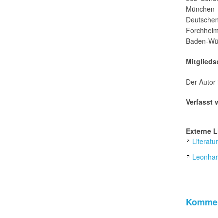
München 
Deutschen
Forchhei
Baden-Wür
Mitglieds
Der Autor 
Verfasst 
Externe L
Literatu
Leonhard
Kommen