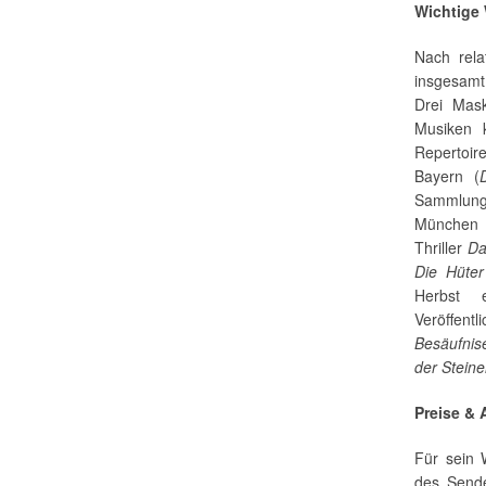
Wichtige
Nach rela
insgesamt 
Drei Mask
Musiken 
Repertoir
Bayern (
Sammlung 
München b
Thriller
Da
Die Hüte
Herbst 
Veröffent
Besäufni
der Stein
Preise &
Für sein 
des Sende