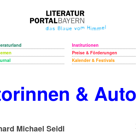
teraturland
Institutionen
hemen
Preise & Förderungen
urnal
Kalender & Festivals
orinnen & Aut
ard Michael Seidl