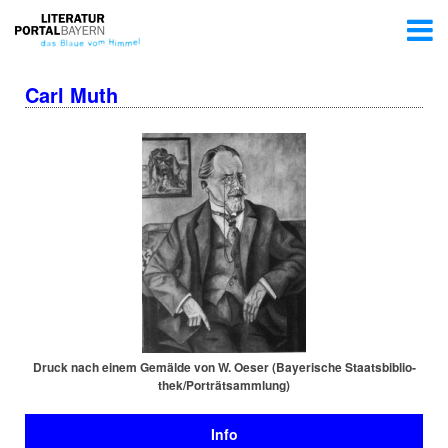
Carl Muth
Druck nach einem Gemälde von W. Oeser (Bayerische Staats­bi­blio­
thek/Por­trät­samm­lung)
Info