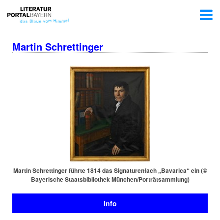
Martin Schrettinger
Martin Schret­tin­ger führte 1814 das Si­gna­tu­ren­fach „Bavarica“ ein (©
Bayerische Staats­bi­blio­thek München/Por­trät­samm­lung)
Info