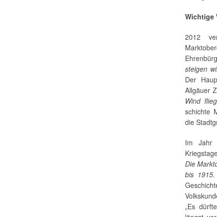
Wichtige
2012 ve
Marktobe
Ehrenbür
steigen w
Der Haupt
Allgäuer 
Wind flie
schichte 
die Stadt
Im Jahr 
Kriegsta
Die Markt
bis 1915.
Geschicht
Volkskund
„Es dürft