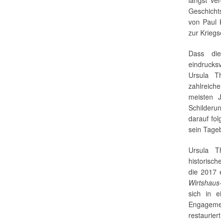
längst ve
Geschicht
von Paul 
zur Kriegs
Dass die
eindrucksv
Ursula T
zahlreich
meisten J
Schilderu
darauf fol
sein Tageb
Ursula T
historisc
die 2017 
Wirtshaus
sich in 
Engageme
restauri