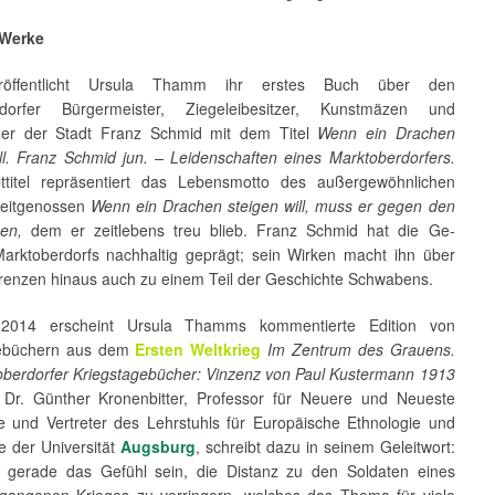
 Werke
röffentlicht Ursula Thamm ihr erstes Buch über den
rdorfer Bürgermeister, Ziegeleibesitzer, Kunstmäzen und
ger der Stadt Franz Schmid mit dem Titel
Wenn ein Drachen
ill. Franz Schmid jun. – Leidenschaften eines Marktoberdorfers.
titel repräsentiert das Lebensmotto des außergewöhnlichen
Zeitgenossen
Wenn ein Drachen steigen will, muss er gegen den
gen,
dem er zeitlebens treu blieb. Franz Schmid hat die Ge­
Marktoberdorfs nachhaltig geprägt; sein Wirken macht ihn über
grenzen hinaus auch zu einem Teil der Geschichte Schwabens.
2014 erscheint Ursula Thamms kommentierte Edition von
gebüchern aus dem
Ersten Weltkrieg
Im Zentrum des Grauens.
oberdorfer Kriegstagebücher: Vinzenz von Paul Kustermann 1913
Dr. Günther Kronenbitter, Professor für Neuere und Neueste
e und Vertreter des Lehrstuhls für Europäische Ethnologie und
e der Universität
Augsburg
, schreibt dazu in seinem Geleitwort:
e gerade das Gefühl sein, die Distanz zu den Soldaten eines