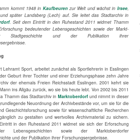
hamm kommt 1948 in
Kaufbeuren
zur Welt und wächst in
Irsee
,
und später Landsberg (Lech) auf. Sie leitet das Stadt­archiv in
rdorf
. Seit dem Eintritt in den Ruhestand 2011 widmet Thamm
Erforschung bedeutender Lebens­geschichten sowie der Markt­
rfer Stadtgeschichte und der Publikation ihrer
sergebnisse.
ng
rt Lehramt Sport, arbeitet zunächst als Sportlehrerin in Esslingen
der Geburt ihrer Tochter und einer Erziehungsphase zehn Jahre
rchiv der ehemals Freien Reichsstadt Esslingen. 2001 kehrt sie
Mann ins Allgäu zurück, wo sie bis heute lebt. Von 2002 bis 2011
ula Thamm das Stadt­archiv in
Marktoberdorf
und nimmt in dieser
 grundlegende Neuordnung der Archivbestände vor, um sie für die
nd Geschichts­forschung sowie für wissenschaftliche Recherchen
gänglich zu gestalten und wertvolles Archivmaterial zu sichern.
Eintritt in den Ruhestand 2011 widmet sie sich der Erforschung
der Lebens­geschichten sowie der Markt­ober­dorfer
ichte und der Publikation ihrer Forschungsergebnisse.