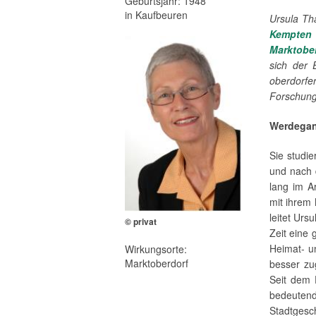
Geburtsjahr: 1948
in Kaufbeuren
Ursula T
Kempten
Marktobe
sich der 
ober­do
Forschung
Werdega
Sie studie
und nach 
lang im A
mit ihrem 
leitet Urs
© privat
Zeit eine
Heimat- u
Wirkungsorte:
Marktoberdorf
besser zu
Seit dem 
bedeuten
Stadtgesch