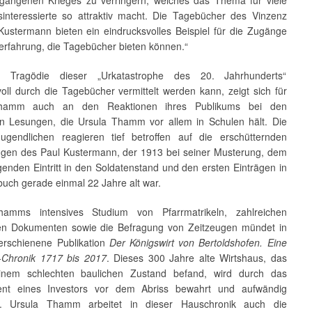
rgangenen Krieges zu verringern, welches das Thema für viele
sinteressierte so attraktiv macht. Die Tagebücher des Vinzenz
Kustermann bieten ein eindrucksvolles Beispiel für die Zugänge
erfahrung, die Tagebücher bieten können.“
 Tragödie dieser „Urkatastrophe des 20. Jahrhunderts“
oll durch die Tagebücher vermittelt werden kann, zeigt sich für
hamm auch an den Reaktionen ihres Publikums bei den
en Lesungen, die Ursula Thamm vor allem in Schulen hält. Die
ugendlichen reagieren tief betroffen auf die erschütternden
ngen des Paul Kustermann, der 1913 bei seiner Musterung, dem
genden Eintritt in den Soldatenstand und den ersten Einträgen in
uch gerade einmal 22 Jahre alt war.
hamms intensives Studium von Pfarrmatrikeln, zahlreichen
hen Dokumenten sowie die Befragung von Zeitzeugen mündet in
erschienene Publikation
Der Königswirt von Bertoldshofen. Eine
-Chronik 1717 bis 2017
. Dieses 300 Jahre alte Wirtshaus, das
einem schlechten baulichen Zustand befand, wird durch das
nt eines Investors vor dem Abriss bewahrt und aufwändig
ert. Ursula Thamm arbeitet in dieser Hauschronik auch die