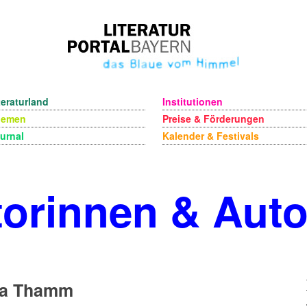
teraturland
Institutionen
hemen
Preise & Förderungen
urnal
Kalender & Festivals
orinnen & Aut
la Thamm