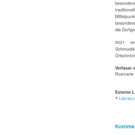
besondere
tradition
Mittelpunk
besondere
die Dorfge
2021 er
Schmuckkä
Ortschron
Verfasst 
Rosmarie 
Externe L
Literat
Kommen