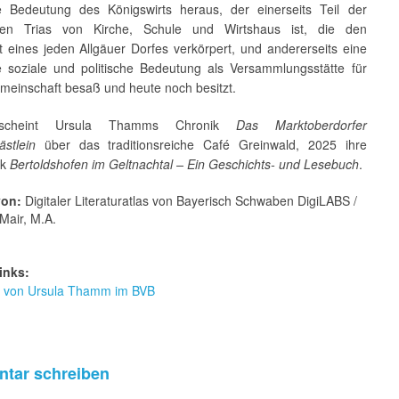
 Bedeutung des Königswirts heraus, der einerseits Teil der
ellen Trias von Kirche, Schule und Wirtshaus ist, die den
t eines jeden Allgäuer Dorfes verkörpert, und anderer­seits eine
 soziale und politische Bedeutung als Versammlungsstätte für
mein­schaft besaß und heute noch besitzt.
scheint Ursula Thamms Chronik
Das Marktoberdorfer
stlein
über das traditionsreiche Café Greinwald, 2025 ihre
ik
Bertoldshofen im Geltnachtal – Ein Geschichts- und Lesebuch
.
von:
Digitaler Literaturatlas von Bayerisch Schwaben DigiLABS /
Mair, M.A.
inks:
ur von Ursula Thamm im BVB
tar schreiben