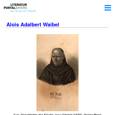
Alois Adalbert Waibel
Aus: Geschichte der Kirche Jesu Christi (1836), Verlag Manz,