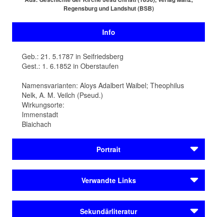
Regensburg und Landshut (BSB)
Info
Geb.: 21. 5.1787 in Seifriedsberg
Gest.: 1. 6.1852 in Oberstaufen
Namensvarianten: Aloys Adalbert Waibel; Theophilus
Nelk, A. M. Veilch (Pseud.)
Wirkungsorte:
Immenstadt
Blaichach
Portrait
1787 wird Alois Waibel im kleinen Oberallgäuer Dorf
Verwandte Links
Seifriedsberg in der ehemaligen Grafschaft Königs­egg-
Rothenfels (heute ein Ortsteil der Gemeinde
Blaichach
)
Autoren
geboren. Der Pater verfasst zahlreiche theologische und
Sekundärliteratur
König, Jochen