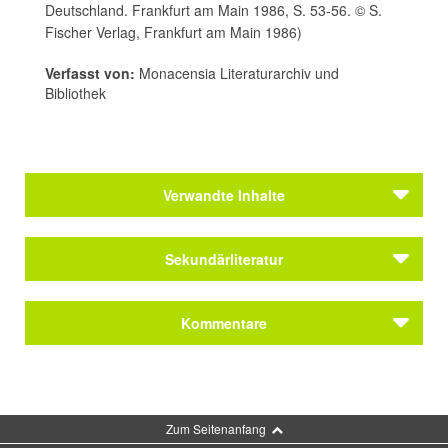
Deutschland. Frankfurt am Main 1986, S. 53-56. © S.
Fischer Verlag, Frankfurt am Main 1986)
Verfasst von:
Monacensia Literaturarchiv und
Bibliothek
Verwandte Inhalte
Autoren
Sekundärliteratur
Mann, Golo
Mann, Klaus
Tworek, Elisabeth (2011): Literarische Sommerfrische.
Kommentare
Autoren
Künstler und Schriftsteller im Alpenvorland. Ein
Mann, Golo
Lesebuch. Allitera Verlag, München, S. 163f., S. 256f.
Mann, Klaus
Kommentar schreiben
Zum Seitenanfang