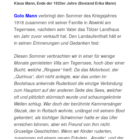
Klaus Mann, Ende der 1920er Jahre (Bestand Erika Mann)
Golo Mann
verbringt den Sommer des Kriegsjahres
1918 zusammen mit seiner Familie in Abwinkl am
Tegernsee, nachdem sein Vater das Tölzer Landhaus
ein Jahr zuvor verkauft hat. Den Landaufenthalt hält er
in seinen
Erinnerungen und Gedanken
fest:
Diesen Sommer verbrachten wir in einer für wenige
Monate gemieteten Villa am Tegernsee, hoch über einer
Bucht, welche „Ringsee“ hieß. Da das Motorboot, der
„Quirinus“, dort nicht anlegte, war das unten im
Bootshaus ankernde Ruderboot die einzige Verbindung
zum Hauptort auf der anderen Seite des Sees, welcher
oft und plötzlich stürmisch wurde und schaumgekrönte
Wellen schlug. War doch der berühmte Kammersänger
Slezak, der in Rottach wohnte, unlängst mit seinem Boot
gekentert, als tüchtiger Schwimmer hatte er das Ufer
erreichen können, aber ein Freund von ihm nicht.
Gruselige Geschichten. Wenn wir Kinder ruderten,
zusammen mit einem neuen Fräulein, „Amalie“, und der