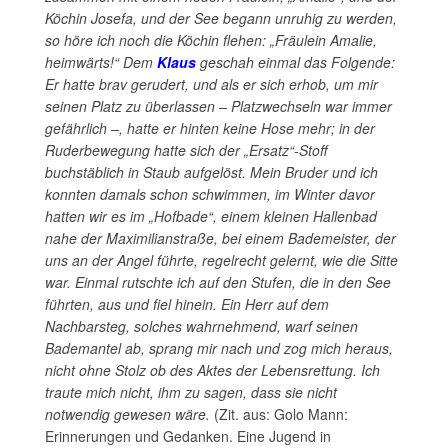
Köchin Josefa, und der See begann unruhig zu werden,
so höre ich noch die Köchin flehen: „Fräulein Amalie,
heimwärts!“ Dem
Klaus
geschah einmal das Folgende:
Er hatte brav gerudert, und als er sich erhob, um mir
seinen Platz zu überlassen – Platzwechseln war immer
gefährlich –, hatte er hinten keine Hose mehr; in der
Ruderbewegung hatte sich der „Ersatz“-Stoff
buchstäblich in Staub aufgelöst. Mein Bruder und ich
konnten damals schon schwimmen, im Winter davor
hatten wir es im „Hofbade“, einem kleinen Hallenbad
nahe der Maximilianstraße, bei einem Bademeister, der
uns an der Angel führte, regelrecht gelernt, wie die Sitte
war. Einmal rutschte ich auf den Stufen, die in den See
führten, aus und fiel hinein. Ein Herr auf dem
Nachbarsteg, solches wahrnehmend, warf seinen
Bademantel ab, sprang mir nach und zog mich heraus,
nicht ohne Stolz ob des Aktes der Lebensrettung. Ich
traute mich nicht, ihm zu sagen, dass sie nicht
notwendig gewesen wäre.
(Zit. aus: Golo Mann:
Erinnerungen und Gedanken. Eine Jugend in