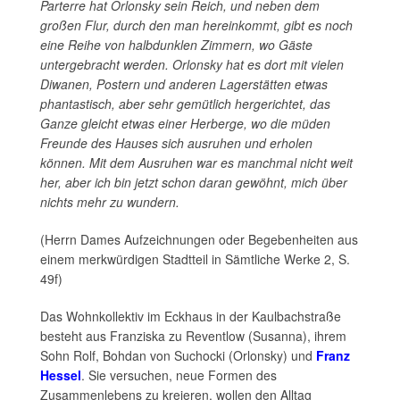
Parterre hat Orlonsky sein Reich, und neben dem
großen Flur, durch den man hereinkommt, gibt es noch
eine Reihe von halbdunklen Zimmern, wo Gäste
untergebracht werden. Orlonsky hat es dort mit vielen
Diwanen, Postern und anderen Lagerstätten etwas
phantastisch, aber sehr gemütlich hergerichtet, das
Ganze gleicht etwas einer Herberge, wo die müden
Freunde des Hauses sich ausruhen und erholen
können. Mit dem Ausruhen war es manchmal nicht weit
her, aber ich bin jetzt schon daran gewöhnt, mich über
nichts mehr zu wundern.
(Herrn Dames Aufzeichnungen oder Begebenheiten aus
einem merkwürdigen Stadtteil in Sämtliche Werke 2, S.
49f)
Das Wohnkollektiv im Eckhaus in der Kaulbachstraße
besteht aus Franziska zu Reventlow (Susanna), ihrem
Sohn Rolf, Bohdan von Suchocki (Orlonsky) und
Franz
Hessel
. Sie versuchen, neue Formen des
Zusammenlebens zu kreieren, wollen den Alltag