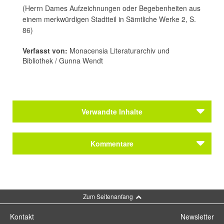
(Herrn Dames Aufzeichnungen oder Begebenheiten aus
einem merkwürdigen Stadtteil in Sämtliche Werke 2, S.
86)
Verfasst von:
Monacensia Literaturarchiv und
Bibliothek / Gunna Wendt
Verwandte Inhalte
Autoren
Kommentare
Hessel, Franz
Autoren
Hessel, Franz
Kommentar schreiben
Zum Seitenanfang
Themen
Kaulbachstraße 63
Kontakt
Newsletter
Schwabings erste WG