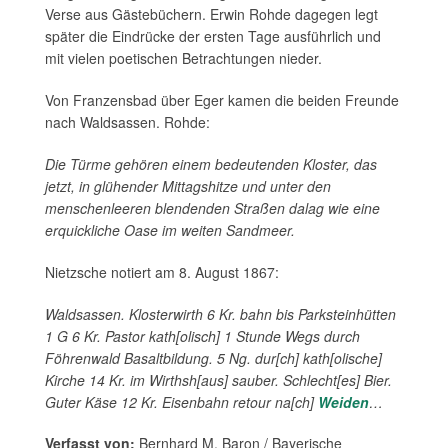
Verse aus Gästebüchern. Erwin Rohde dagegen legt
später die Eindrücke der ersten Tage ausführlich und
mit vielen poetischen Betrachtungen nieder.
Von Franzensbad über Eger kamen die beiden Freunde
nach Waldsassen. Rohde:
Die Türme gehören einem bedeutenden Kloster, das
jetzt, in glühender Mittagshitze und unter den
menschenleeren blendenden Straßen dalag wie eine
erquickliche Oase im weiten Sandmeer.
Nietzsche notiert am 8. August 1867:
Waldsassen. Klosterwirth 6 Kr. bahn bis Parksteinhütten
1 G 6 Kr. Pastor kath[olisch] 1 Stunde Wegs durch
Föhrenwald Basaltbildung. 5 Ng. dur[ch] kath[olische]
Kirche 14 Kr. im Wirthsh[aus] sauber. Schlecht[es] Bier.
Guter Käse 12 Kr. Eisenbahn retour na[ch]
Weiden
…
Verfasst von:
Bernhard M. Baron / Bayerische