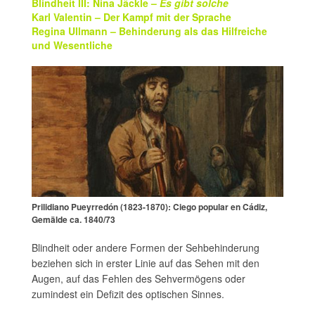
Blindheit III: Nina Jäckle –
Es gibt solche
Karl Valentin – Der Kampf mit der Sprache
Regina Ullmann – Behinderung als das Hilfreiche
und Wesentliche
Prilidiano Pueyrredón (1823-1870): Ciego popular en Cádiz,
Gemälde ca. 1840/73
Blindheit oder andere Formen der Sehbehinderung
beziehen sich in erster Linie auf das Sehen mit den
Augen, auf das Fehlen des Sehvermögens oder
zumindest ein Defizit des optischen Sinnes.