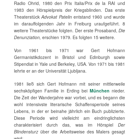
Radio Ohrid, 1980 den Prix Italia/Prix de la RAI und
1983 den Hörspielpreis der Kriegsblinden. Das erste
Theaterstück
Advokat Patelin
entstand 1960 und wurde
im darauffolgenden Jahr in Freiburg uraufgeführt. 8
weitere Theaterstücke folgten. Der erste Prosaband,
Die
Denunziation,
erschien 1979. Es folgten 15 weitere.
Von 1961 bis 1971 war Gert Hofmann
Germanistikdozent in Bristol und Edinburgh sowie
Stipendiat in Yale und Berkeley, USA. Von 1971 bis 1981
lehrte er an der Universität Ljubljana.
1981 ließ sich Gert Hofmann mit seiner mittlerweile
sechsköpfigen Familie in Erding bei
München
nieder.
Die Zeit der Wanderjahre war vorbei, und es begann die
wohl intensivste literarische Schaffensperiode seines
Lebens, in der er beinahe jährlich ein Buch publizierte.
Diese Periode wird vielleicht am eindringlichsten
charakterisiert durch das, was im Hörspiel
Der
Blindensturz
über die Arbeitsweise des Malers gesagt
wird: