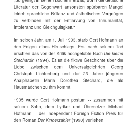
„So gelingt in seinen Büchern etwas, worin die deutsche
Literatur der Gegenwart ansonsten spürbaren Mangel
leidet: sprachliche Brillanz und ästhetisches Vergnügen
zu verbinden mit der Entlarvung von Inhumanität,
Intoleranz und Gleichgültigkeit.“
Im selben Jahr, am 1. Juli 1993, starb Gert Hofmann an
den Folgen eines Hirnschlags. Erst nach seinem Tod
erschien das von der Kritik hochgelobte Buch
Die kleine
Stechardin
(1994). Es ist die fiktive Geschichte über die
Liebe zwischen dem Universalgelehrten Georg
Christoph Lichtenberg und der 23 Jahre jüngeren
Analphabetin Maria Dorothea Stechard, die als
Hausmädchen zu ihm kommt.
1995 wurde Gert Hofmann postum -- zusammen mit
seinem Sohn, dem Lyriker und Übersetzer Michael
Hofmann -- der Independent Foreign Fiction Preis für
den Roman
Der Kinoerzähler
(1990) verliehen.