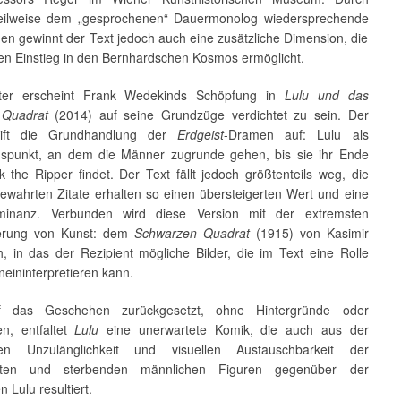
eilweise dem „gesprochenen“ Dauermonolog wiedersprechende
en gewinnt der Text jedoch auch eine zusätzliche Dimension, die
en Einstieg in den Bernhardschen Kosmos ermöglicht.
ter erscheint Frank Wedekinds Schöpfung in
Lulu und das
 Quadrat
(2014) auf seine Grundzüge verdichtet zu sein. Der
ift die Grundhandlung der
Erdgeist
-Dramen auf: Lulu als
spunkt, an dem die Männer zugrunde gehen, bis sie ihr Ende
 the Ripper findet. Der Text fällt jedoch größtenteils weg, die
ewahrten Zitate erhalten so einen übersteigerten Wert und eine
inanz. Verbunden wird diese Version mit der extremsten
erung von Kunst: dem
Schwarzen Quadrat
(1915) von Kasimir
h, in das der Rezipient mögliche Bilder, die im Text eine Rolle
ineininterpretieren kann.
 das Geschehen zurückgesetzt, ohne Hintergründe oder
en, entfaltet
Lulu
eine unerwartete Komik, die auch aus der
chen Unzulänglichkeit und visuellen Austauschbarkeit der
eten und sterbenden männlichen Figuren gegenüber der
 Lulu resultiert.