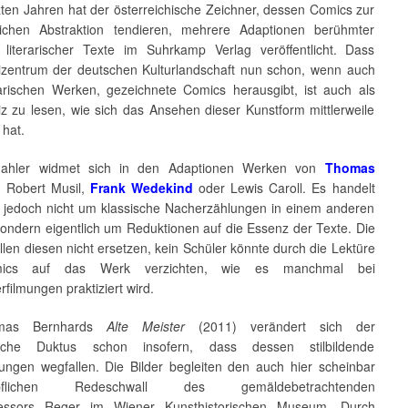
zten Jahren hat der österreichische Zeichner, dessen Comics zur
ichen Abstraktion tendieren, mehrere Adaptionen berühmter
 literarischer Texte im Suhrkamp Verlag veröffentlicht. Dass
izentrum der deutschen Kulturlandschaft nun schon, wenn auch
rarischen Werken, gezeichnete Comics herausgibt, ist auch als
iz zu lesen, wie sich das Ansehen dieser Kunstform mittlerweile
 hat.
Mahler widmet sich in den Adaptionen Werken von
Thomas
, Robert Musil,
Frank Wedekind
oder Lewis Caroll. Es handelt
i jedoch nicht um klassische Nacherzählungen in einem anderen
ondern eigentlich um Reduktionen auf die Essenz der Texte. Die
len diesen nicht ersetzen, kein Schüler könnte durch die Lektüre
ics auf das Werk verzichten, wie es manchmal bei
erfilmungen praktiziert wird.
mas Bernhards
Alte Meister
(2011) verändert sich der
sche Duktus schon insofern, dass dessen stilbildende
ungen wegfallen. Die Bilder begleiten den auch hier scheinbar
öpflichen Redeschwall des gemäldebetrachtenden
fessors Reger im Wiener Kunsthistorischen Museum. Durch