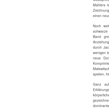
Mahlers t
Zeichnung
einen neu
Noch wei
schwarze
Band gre
Anziehung
durch Jack
wenigen b
neue Dom
Komprimi
Malewitsc
spielen, h
Ganz auf
Erklärung
körperli
gezeichn
dominanten