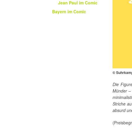
Jean Paul im Comic
Bayern im Comic
© Suhrkam
Die Figur
Münder – a
minimali
Striche au
absurd un
(Preisbe