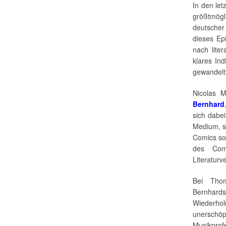
In den let
größtmögl
deutscher
dieses Ep
nach lite
klares Ind
gewandelt
Nicolas 
Bernhard
sich dabe
Medium, s
Comics sol
des Com
Literaturv
Bei Tho
Bernhard
Wiederhol
unersch
Musikpro