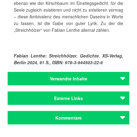
ebenso wie der Kirschbaum im Einstiegsgedicht, für die
Seele zugleich existieren und nicht zu existieren vermag
– diese Ambivalenz des menschlichen Daseins in Worte
zu fassen, ist die Gabe von guter Lyrik. Zu der die
„Streichhölzer“ von Fabian Lenthe allemal zählen.
Fabian Lenthe: Streichhölzer. Gedichte. XS-Verlag,
Berlin 2024, 91 S., ISBN: 978-3-944503-22-6
Verwandte Inhalte
Autoren
Externe Links
Lenthe , Fabian
Autoren
Streichhölzer
beim XS-Verlag
Kommentare
Lenthe , Fabian
Fabian Lenthe bei Mosaik
Preise & Förderungen