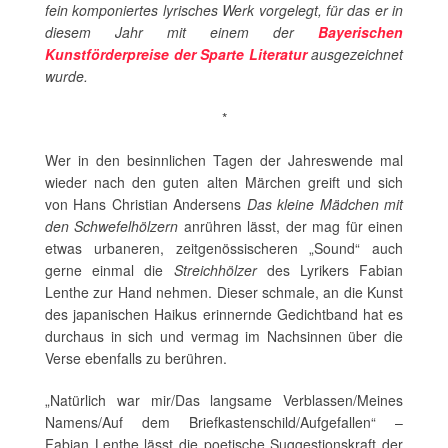
fein komponiertes lyrisches Werk vorgelegt, für das er in
diesem Jahr mit einem der
Bayerischen
Kunstförderpreise der Sparte Literatur
ausgezeichnet
wurde.
*
Wer in den besinnlichen Tagen der Jahreswende mal
wieder nach den guten alten Märchen greift und sich
von Hans Christian Andersens
Das kleine Mädchen mit
den Schwefelhölzern
anrühren lässt, der mag für einen
etwas urbaneren, zeitgenössischeren „Sound“ auch
gerne einmal die
Streichhölzer
des Lyrikers Fabian
Lenthe zur Hand nehmen. Dieser schmale, an die Kunst
des japanischen Haikus erinnernde Gedichtband hat es
durchaus in sich und vermag im Nachsinnen über die
Verse ebenfalls zu berühren.
„Natürlich war mir/Das langsame Verblassen/Meines
Namens/Auf dem Briefkastenschild/Aufgefallen“ –
Fabian Lenthe lässt die poetische Suggestionskraft der