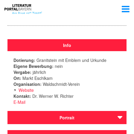
Info
Dotierung:
Granitstein mit Emblem und Urkunde
Eigene Bewerbung:
nein
Vergabe:
jährlich
Ort:
Markt Eschlkam
Organisation:
Waldschmidt-Verein
Website
Kontakt:
Dr. Werner W. Richter
E-Mail
Portrait
„Die vielleicht originellste Auszeichnung Ostbayerns“