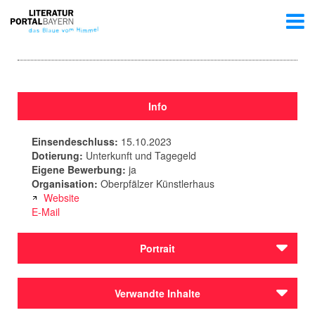
Info
Einsendeschluss:
15.10.2023
Dotierung:
Unterkunft und Tagegeld
Eigene Bewerbung:
ja
Organisation:
Oberpfälzer Künstlerhaus
Website
E-Mail
Portrait
Der
Förderverein Oberpfälzer Künstlerhaus e. V.
Verwandte Inhalte
ermöglicht jährlich etwa 20 bayerischen Künstlerinnen