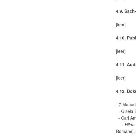
4.9. Sach
[leer]
4.10. Pub
[leer]
4.11. Aud
[leer]
4.12. Do
- 7 Manusk
- Gisela 
- Carl Am
-
Hilda
Romane],