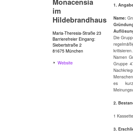
Monacensia
1. Angab
im
Hildebrandhaus
Name:
Gru
Gründun
Auflösun
Maria-Theresia-Straße 23
Die Gruppe
Barrierefreier Eingang:
regelmäß
Siebertstraße 2
kritisier
81675 München
Namen Gru
Website
Gruppe 4
Nachkrieg
Menschen 
es kurz
Meinungsv
2. Besta
1 Kassette
3. Erschl