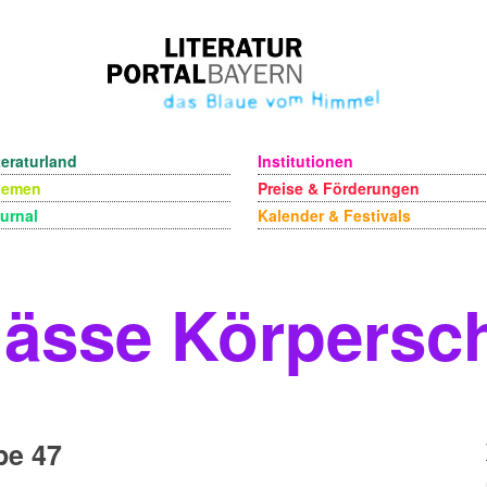
teraturland
Institutionen
hemen
Preise & Förderungen
urnal
Kalender & Festivals
ässe Körpersc
pe 47