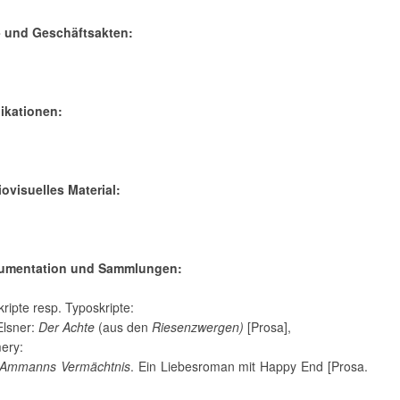
- und Geschäftsakten:
likationen:
iovisuelles Material:
kumentation und Sammlungen:
ripte resp. Typoskripte:
Elsner:
Der Achte
(aus den
Riesenzwergen)
[Prosa],
ery:
 Ammanns Vermächtnis
. Ein Liebesroman mit Happy End [Prosa.