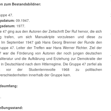
en zum Bestandsbildner:
ppe 47.
gsdatum:
09.1947.
gsdatum:
1977.
 47 ging aus den Autoren der Zeitschrift Der Ruf hervor, die sich
ig trafen, um sich Manuskripte vorzulesen und diese zu
en. Im September 1947 gab Hans Georg Brenner der Runde den
ppe 47. Leiter der Treffen war Hans Werner Richter. Ziel der
7 war die Förderung von Autoren der noch jungen deutschen
sliteratur und die Aufklärung und Erziehung zur Demokratie der
in Deutschland nach dem Hitlerregime. Die Gruppe 47 zerfiel als
 vor der Studentenrevolte 1968 zu politischen
erschiedenheiten innerhalb der Gruppe kam.
ndsumfang:
.
ießungsstand: