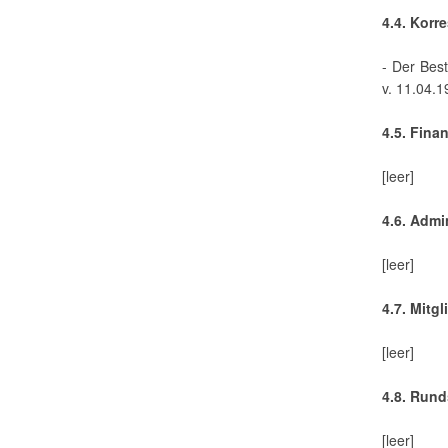
4.4. Kor
- Der Bes
v. 11.04.1
4.5. Finan
[leer]
4.6. Admi
[leer]
4.7. Mitg
[leer]
4.8. Rund
[leer]