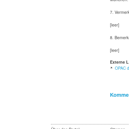
7. Vermer
[leer]
8. Bemerk
[leer]
Externe L
OPAC de
Kommen