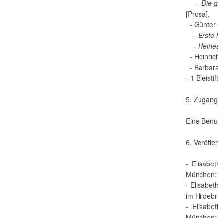
-
Die g
[Prosa],
- Günter 
-
Erste 
-
Heine
- Heinrich
- Barbara
- 1 Bleis
5. Zugang
Eine Benut
6. Veröffe
- Elisabe
München: 
- Elisabet
im Hildeb
- Elisabe
München: 