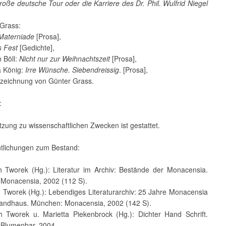
roße deutsche Tour oder die Karriere des Dr. Phil. Wulfrid Niegel
Grass:
Materniade
[Prosa],
s Fest
[Gedichte],
 Böll:
Nicht nur zur Weihnachtszeit
[Prosa],
 König:
Irre Wünsche. Siebendreissig
. [Prosa],
tiftzeichnung von Günter Grass.
:
zung zu wissenschaftlichen Zwecken ist gestattet.
ntlichungen zum Bestand:
th Tworek (Hg.): Literatur im Archiv: Bestände der Monacensia.
Monacensia, 2002 (112 S).
h Tworek (Hg.): Lebendiges Literaturarchiv: 25 Jahre Monacensia
randhaus. München: Monacensia, 2002 (142 S).
th Tworek u. Marietta Piekenbrock (Hg.): Dichter Hand Schrift.
Blumenbar, 2004.