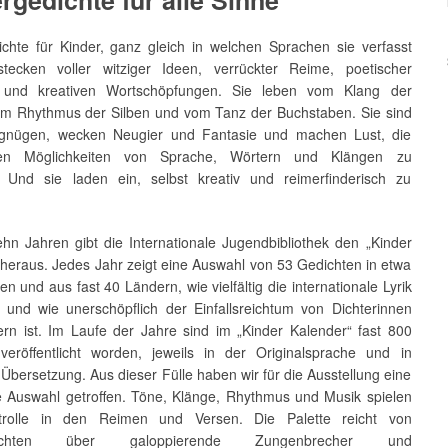
rgedichte für alle Sinne
ichte für Kinder, ganz gleich in welchen Sprachen sie verfasst
tecken voller witziger Ideen, verrückter Reime, poetischer
n und kreativen Wortschöpfungen. Sie leben vom Klang der
om Rhythmus der Silben und vom Tanz der Buchstaben. Sie sind
rgnügen, wecken Neugier und Fantasie und machen Lust, die
hen Möglichkeiten von Sprache, Wörtern und Klängen zu
 Und sie laden ein, selbst kreativ und reimerfinderisch zu
ehn Jahren gibt die Internationale Jugendbibliothek den „Kinder
 heraus. Jedes Jahr zeigt eine Auswahl von 53 Gedichten in etwa
n und aus fast 40 Ländern, wie vielfältig die internationale Lyrik
r und wie unerschöpflich der Einfallsreichtum von Dichterinnen
ern ist. Im Laufe der Jahre sind im „Kinder Kalender“ fast 800
veröffentlicht worden, jeweils in der Originalsprache und in
Übersetzung. Aus dieser Fülle haben wir für die Ausstellung eine
 Auswahl getroffen. Töne, Klänge, Rhythmus und Musik spielen
trolle in den Reimen und Versen. Die Palette reicht von
dichten über galoppierende Zungenbrecher und