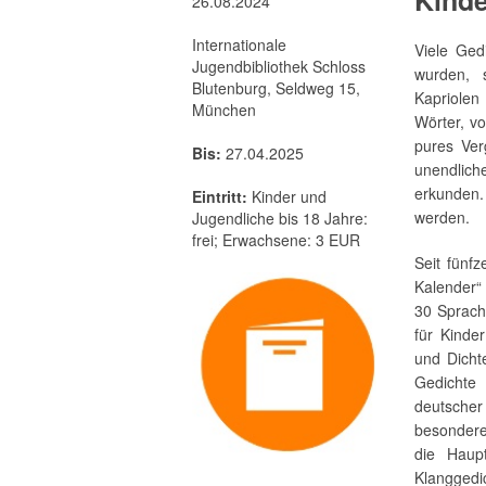
Kinde
26.08.2024
Internationale
Viele Ged
Jugendbibliothek Schloss
wurden, s
Blutenburg, Seldweg 15,
Kapriole
München
Wörter, v
pures Ve
Bis:
27.04.2025
unendlic
erkunden.
Eintritt:
Kinder und
werden.
Jugendliche bis 18 Jahre:
frei; Erwachsene: 3 EUR
Seit fünfz
Kalender“
30 Sprache
für Kinde
und Dicht
Gedichte 
deutscher 
besondere
die Haup
Klangge