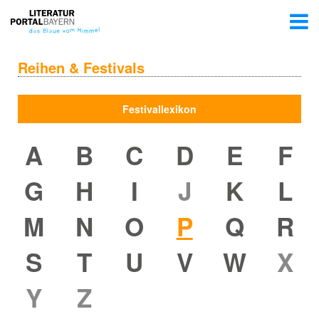
Reihen & Festivals
Festivallexikon
A
B
C
D
E
F
G
H
I
J
K
L
M
N
O
P
Q
R
S
T
U
V
W
X
Y
Z