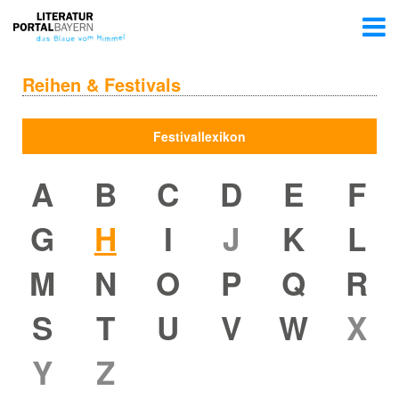
Reihen & Festivals
Festivallexikon
A
B
C
D
E
F
G
H
I
J
K
L
M
N
O
P
Q
R
S
T
U
V
W
X
Y
Z