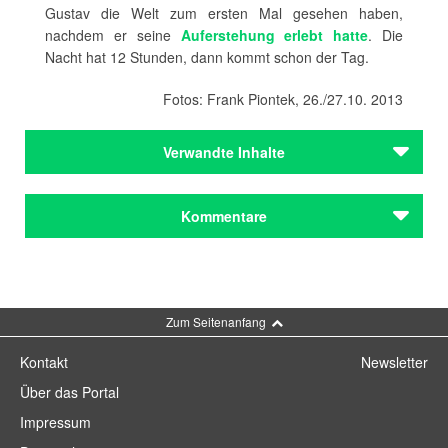
Gustav die Welt zum ersten Mal gesehen haben,
nachdem er seine
Auferstehung erlebt hatte
. Die
Nacht hat 12 Stunden, dann kommt schon der Tag.
Fotos: Frank Piontek, 26./27.10. 2013
Verwandte Inhalte
Autoren
Kommentare
Jean Paul
Autoren
Jean Paul
Kommentar schreiben
Zum Seitenanfang
Städteporträts
Bamberg
Kontakt
Newsletter
Städteporträts
Über das Portal
Bamberg
Impressum
Journal